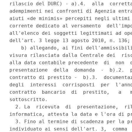
rilascio del DURC) - a).4.  alla  corretta
adempimenti nei confronti di Agenzia entra
aiuti «de minimis» percepiti negli ultimi 
corrente dedicato al versamento  dell'impo
all'elenco dei soggetti legittimati ad ope
dell'art. 3 legge 13 agosto 2010, n. 136; 
    b) allegando, ai fini dell'ammissibili
visura rilasciata dalla Centrale dei  risc
alla data contabile precedente  di  non  o
presentazione  della  domanda  -  b).2.  p
contratto di prestito -  b).3.  documentaz
degli  interessi  corrisposti  per  l'anno
contratto  bancario  di  prestito,   a   m
sottoscritto. 

  2. La  ricevuta  di  presentazione,  ril
informatica, attesta la data e l'ora di pr
  3. Fino al termine di scadenza per la pr
individuato ai sensi dell'art. 3,  comma  