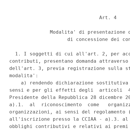
                               Art. 4 

              Modalita' di presentazione d
                    di concessione dei con
  1. I soggetti di cui all'art. 2, per acc
contributi, presentano domanda attraverso 
dell'art. 3, previa registrazione sulla st
modalita': 

    a) rendendo dichiarazione sostitutiva 
sensi e per gli effetti degli  articoli  4
Presidente della Repubblica 28 dicembre 20
a).1.  al  riconoscimento  come   organizz
organizzazioni, ai sensi del regolamento (
all'iscrizione presso la CCIAA - a).3. al 
obblighi contributivi e relativi ai premi 