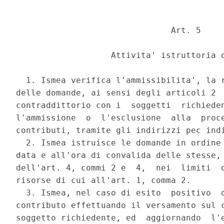
                               Art. 5 

                   Attivita' istruttoria d
  1. Ismea verifica l'ammissibilita', la r
delle domande, ai sensi degli articoli 2  
contraddittorio con i  soggetti  richieden
l'ammissione  o  l'esclusione  alla  proce
contributi, tramite gli indirizzi pec indi
  2. Ismea istruisce le domande in ordine 
data e all'ora di convalida delle stesse, 
dell'art. 4, commi 2 e  4,  nei  limiti  d
risorse di cui all'art. 1, comma 2. 

  3. Ismea, nel caso di esito  positivo  d
contributo effettuando il versamento sul c
soggetto richiedente, ed  aggiornando  l'e