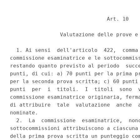
                               Art. 10 

                Valutazione delle prove e 
  1. Ai sensi  dell'articolo  422,  comma 
commissione esaminatrice e le sottocommiss
restando quanto previsto al periodo  succe
punti, di cui: a) 70 punti per la prima pr
per la seconda prova scritta; c) 60 punti 
punti  per  i  titoli.  I  titoli  sono  v
commissione esaminatrice originaria, ferma
di attribuire  tale  valutazione  anche  a
nominate. 

  2.  La  commissione  esaminatrice,  nonc
sottocommissioni attribuiscono a ciascuna 
della prima prova scritta un punteggio com