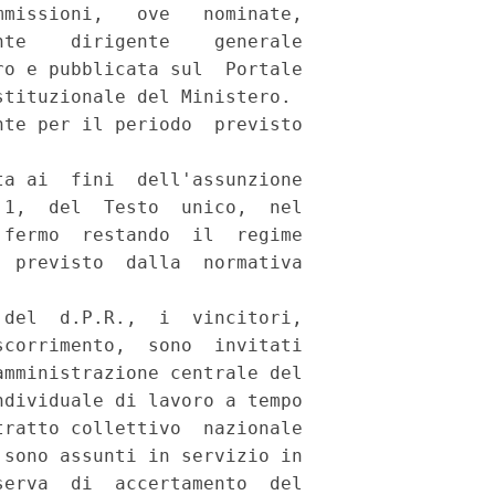
missioni,   ove   nominate,

te    dirigente    generale

o e pubblicata sul  Portale

tituzionale del Ministero. 

te per il periodo  previsto

a ai  fini  dell'assunzione

1,  del  Testo  unico,  nel

fermo  restando  il  regime

 previsto  dalla  normativa

del  d.P.R.,  i  vincitori,

corrimento,  sono  invitati

mministrazione centrale del

dividuale di lavoro a tempo

ratto collettivo  nazionale

sono assunti in servizio in

erva  di  accertamento  del
