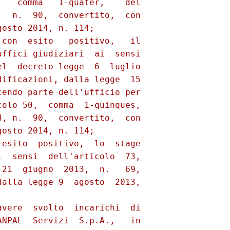
   comma   1-quater,    del

  n.  90,  convertito,  con

osto 2014, n. 114; 

con  esito   positivo,   il

ffici giudiziari  ai  sensi

l  decreto-legge  6  luglio

ificazioni, dalla legge  15

endo parte dell'ufficio per

olo 50,  comma  1-quinques,

, n.  90,  convertito,  con

osto 2014, n. 114; 

esito  positivo,  lo  stage

  sensi  dell'articolo  73,

21  giugno  2013,  n.   69,

alla legge 9  agosto  2013,

vere  svolto  incarichi  di

NPAL  Servizi  S.p.A.,   in
