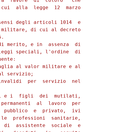
a  favore  di  coloro   che

cui  alla  legge  12  marzo

ensi degli articoli 1014  e

militare, di cui al decreto

. 

i merito, e in  assenza  di

eggi speciali, l'ordine  di

ente: 

glia al valor militare e al

l servizio; 

nvalidi  per  servizio  nel

 e i  figli  dei  mutilati,

permanenti  al  lavoro  per

 pubblico  e  privato,  ivi

le  professioni  sanitarie,

 di  assistente  sociale  e
