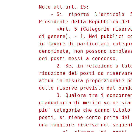
          Note all'art. 15: 

              - Si  riporta  l'articolo  5
          Presidente della Repubblica del 
                «Art. 5 (Categorie riserva
          di genere). - 1. Nei pubblici co
          in favore di particolari categor
          denominate, non possono compless
          dei posti messi a concorso. 

                2. Se, in relazione a tale
          riduzione dei posti da riservare
          attua in misura proporzionale pe
          delle riserve previste dal bando
                3. Qualora tra i concorren
          graduatoria di merito ve ne sian
          piu' categorie che danno titolo 
          posti, si tiene conto prima del 
          una maggiore riserva nel seguent