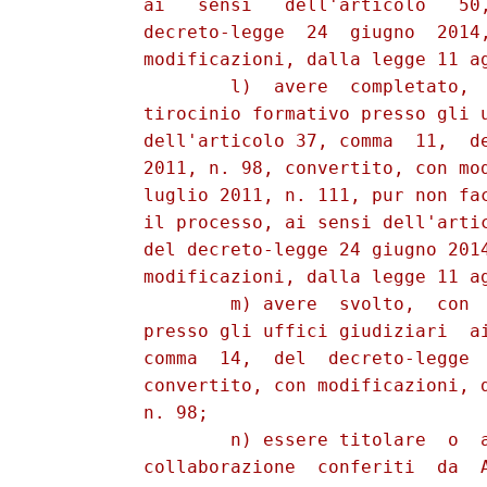
          ai   sensi   dell'articolo   50,
          decreto-legge  24  giugno  2014,
          modificazioni, dalla legge 11 ag
                  l)  avere  completato,  
          tirocinio formativo presso gli u
          dell'articolo 37, comma  11,  de
          2011, n. 98, convertito, con mod
          luglio 2011, n. 111, pur non fac
          il processo, ai sensi dell'artic
          del decreto-legge 24 giugno 2014
          modificazioni, dalla legge 11 ag
                  m) avere  svolto,  con  
          presso gli uffici giudiziari  ai
          comma  14,  del  decreto-legge  
          convertito, con modificazioni, d
          n. 98; 

                  n) essere titolare  o  a
          collaborazione  conferiti  da  A