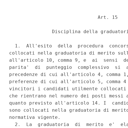
                               Art. 15 

               Disciplina della graduatori
  1.  All'esito  della  procedura  concors
collocati nella graduatoria di merito sull
all'articolo 10, comma 9, e  ai  sensi  de
parita'  di  punteggio  complessivo  si  a
precedenze di cui all'articolo 4, comma 1,
preferenze di cui all'articolo 5, comma 4 
vincitori i candidati utilmente collocati 
che rientrano nel numero dei posti messi a
quanto previsto all'articolo 14. I  candid
sono collocati nella graduatoria di merito
normativa vigente. 

  2.  La  graduatoria  di  merito  e'  ela