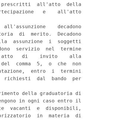
prescritti  all'atto  della

tecipazione   e    all'atto

 all'assunzione    decadono

oria  di  merito.  Decadono

la  assunzione  i  soggetti

ono  servizio  nel  termine

atto   di    invito    alla

del  comma  5,  o  che  non

tazione,  entro  i  termini

 richiesti  dal  bando  per

imento della graduatoria di

ngono in ogni caso entro il

e  vacanti  e  disponibili,

rizzatorio  in  materia  di
