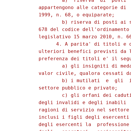
                  a)  riserva  di  posti  
          appartengono alle categorie di  
          1999, n. 68, o equiparate; 

                  b) riserva di posti ai s
          678 del codice dell'ordinamento 
          legislativo 15 marzo 2010, n. 66
                4. A parita' di titoli e d
          ulteriori benefici previsti da l
          preferenza dei titoli e' il segu
                  a) gli insigniti di meda
          valor civile, qualora cessati da
                  b) i mutilati  e  gli  i
          settore pubblico e privato; 

                  c) gli orfani dei caduti
          degli invalidi e degli inabili  
          ragioni di servizio nel settore 
          inclusi i figli degli esercenti 
          degli esercenti la  professione 