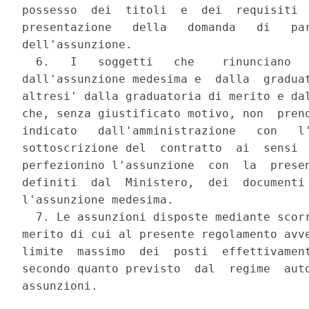
possesso  dei  titoli  e  dei  requisiti  
presentazione   della   domanda   di   par
dell'assunzione. 

  6.   I   soggetti   che    rinunciano   
dall'assunzione medesima e  dalla  graduat
altresi' dalla graduatoria di merito e dal
che, senza giustificato motivo, non  prend
indicato   dall'amministrazione   con   l'
sottoscrizione del  contratto  ai  sensi  
perfezionino l'assunzione  con  la  presen
definiti  dal  Ministero,  dei  documenti 
l'assunzione medesima. 

  7. Le assunzioni disposte mediante scorr
merito di cui al presente regolamento avve
limite  massimo  dei  posti  effettivament
secondo quanto previsto  dal  regime  auto