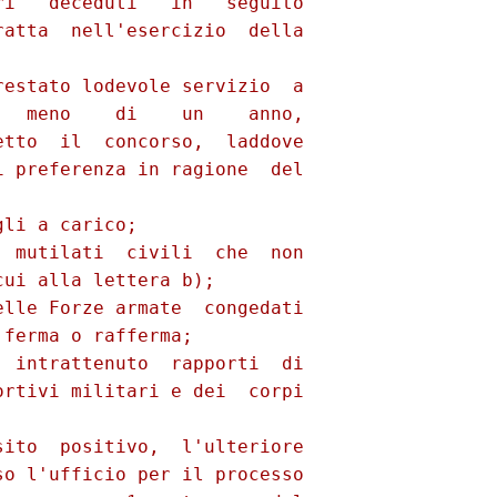
i   deceduti   in   seguito

atta  nell'esercizio  della

estato lodevole servizio  a

  meno    di    un    anno,

tto  il  concorso,  laddove

 preferenza in ragione  del

li a carico; 

 mutilati  civili  che  non

ui alla lettera b); 

lle Forze armate  congedati

ferma o rafferma; 

 intrattenuto  rapporti  di

rtivi militari e dei  corpi

ito  positivo,  l'ulteriore

o l'ufficio per il processo
