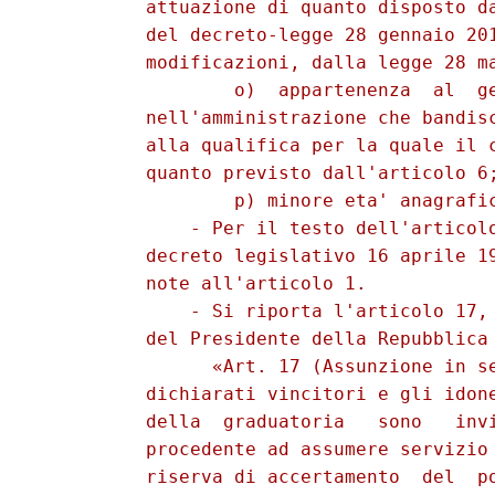
          attuazione di quanto disposto da
          del decreto-legge 28 gennaio 201
          modificazioni, dalla legge 28 ma
                  o)  appartenenza  al  ge
          nell'amministrazione che bandisc
          alla qualifica per la quale il c
          quanto previsto dall'articolo 6;
                  p) minore eta' anagrafic
              - Per il testo dell'articolo
          decreto legislativo 16 aprile 19
          note all'articolo 1. 

              - Si riporta l'articolo 17, 
          del Presidente della Repubblica 
                «Art. 17 (Assunzione in se
          dichiarati vincitori e gli idone
          della  graduatoria   sono   invi
          procedente ad assumere servizio 
          riserva di accertamento  del  po