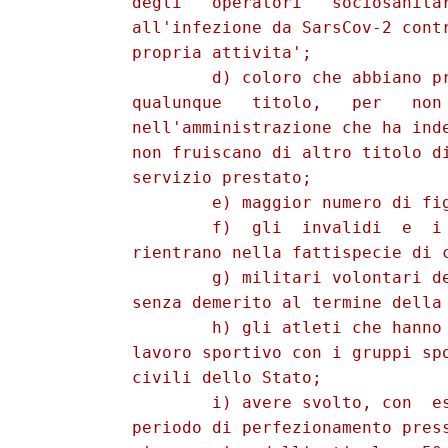
          degli   operatori   sociosanitar
          all'infezione da SarsCov-2 contr
          propria attivita'; 

                  d) coloro che abbiano pr
          qualunque   titolo,   per   non 
          nell'amministrazione che ha inde
          non fruiscano di altro titolo di
          servizio prestato; 

                  e) maggior numero di fig
                  f)  gli  invalidi  e  i 
          rientrano nella fattispecie di c
                  g) militari volontari de
          senza demerito al termine della 
                  h) gli atleti che hanno 
          lavoro sportivo con i gruppi spo
          civili dello Stato; 

                  i) avere svolto, con  es
          periodo di perfezionamento press