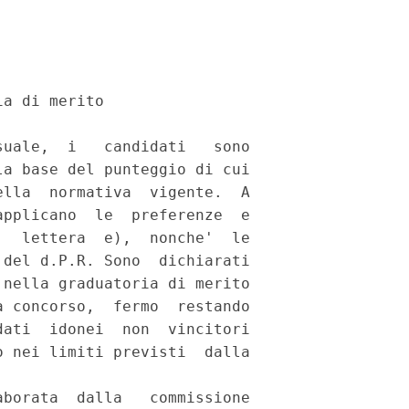
a di merito 

uale,  i   candidati   sono

a base del punteggio di cui

lla  normativa  vigente.  A

pplicano  le  preferenze  e

  lettera  e),  nonche'  le

del d.P.R. Sono  dichiarati

nella graduatoria di merito

 concorso,  fermo  restando

ati  idonei  non  vincitori

 nei limiti previsti  dalla

borata  dalla   commissione
