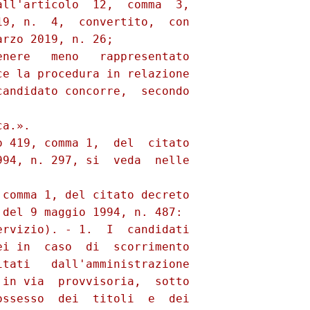
ll'articolo  12,  comma  3,

9, n.  4,  convertito,  con

rzo 2019, n. 26; 

nere   meno   rappresentato

e la procedura in relazione

andidato concorre,  secondo

 

a.». 

 419, comma 1,  del  citato

94, n. 297, si  veda  nelle

comma 1, del citato decreto

del 9 maggio 1994, n. 487: 

rvizio). - 1.  I  candidati

i in  caso  di  scorrimento

tati   dall'amministrazione

in via  provvisoria,  sotto

ssesso  dei  titoli  e  dei
