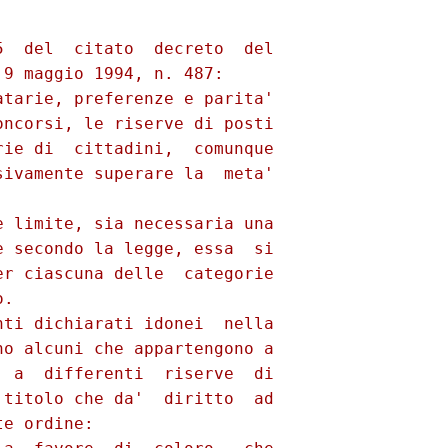
  del  citato  decreto  del

9 maggio 1994, n. 487: 

tarie, preferenze e parita'

ncorsi, le riserve di posti

ie di  cittadini,  comunque

ivamente superare la  meta'

 limite, sia necessaria una

 secondo la legge, essa  si

r ciascuna delle  categorie

. 

ti dichiarati idonei  nella

o alcuni che appartengono a

 a  differenti  riserve  di

titolo che da'  diritto  ad

e ordine: 
