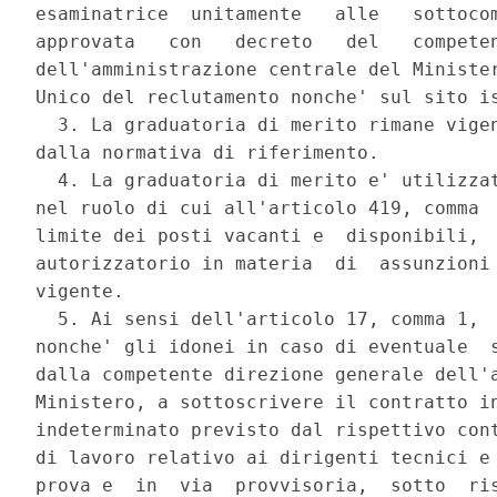
esaminatrice  unitamente   alle   sottocom
approvata   con   decreto   del   competen
dell'amministrazione centrale del Minister
Unico del reclutamento nonche' sul sito is
  3. La graduatoria di merito rimane vigen
dalla normativa di riferimento. 

  4. La graduatoria di merito e' utilizzat
nel ruolo di cui all'articolo 419, comma  
limite dei posti vacanti e  disponibili,  
autorizzatorio in materia  di  assunzioni 
vigente. 

  5. Ai sensi dell'articolo 17, comma 1,  
nonche' gli idonei in caso di eventuale  s
dalla competente direzione generale dell'a
Ministero, a sottoscrivere il contratto in
indeterminato previsto dal rispettivo cont
di lavoro relativo ai dirigenti tecnici e 
prova e  in  via  provvisoria,  sotto  ris