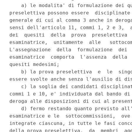
    a) le modalita' di formulazione dei qu
preselettiva possono essere  disciplinate 
generale di cui al comma 3 anche in deroga
sensi dell'articolo 11, commi 1, 2 e 3,  a
dei  quesiti  della  prova  preselettiva  
esaminatrice,  unitamente  alle   sottocom
L'assegnazione  della  formulazione  dei  
esaminatrice  comporta  l'assenza  della  
quesiti medesimi; 

    b) la prova preselettiva  e  le  singo
essere svolte anche senza l'ausilio di dis
    c) la soglia dei candidati disciplinat
commi 1 e 10, e' individuata dal bando di 
deroga alle disposizioni di cui al present
    d) fermo restando quanto previsto all'
esaminatrice e le  sottocommissioni,  ove 
integrate ciascuna, in tutte le fasi conco
della prova preselettiva,  da  membri  agg