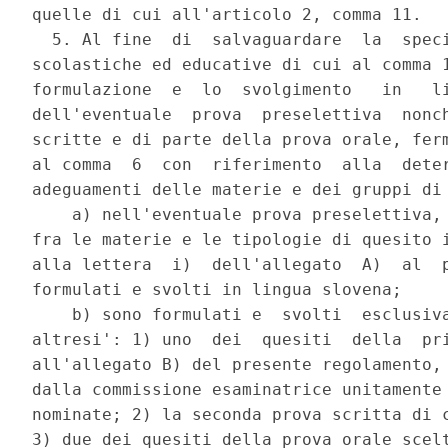
quelle di cui all'articolo 2, comma 11. 

  5. Al fine  di  salvaguardare  la  speci
scolastiche ed educative di cui al comma 1
formulazione  e  lo  svolgimento   in   li
dell'eventuale  prova  preselettiva  nonch
scritte e di parte della prova orale, ferm
al comma  6  con  riferimento  alla  deter
adeguamenti delle materie e dei gruppi di 
    a) nell'eventuale prova preselettiva, 
fra le materie e le tipologie di quesito i
alla lettera  i)  dell'allegato  A)  al  p
formulati e svolti in lingua slovena; 

    b) sono formulati e  svolti  esclusiva
altresi': 1) uno  dei  quesiti  della  pri
all'allegato B) del presente regolamento, 
dalla commissione esaminatrice unitamente 
nominate; 2) la seconda prova scritta di c
3) due dei quesiti della prova orale scelt