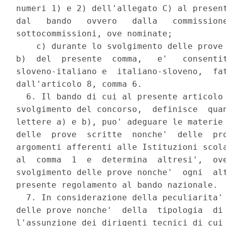
numeri 1) e 2) dell'allegato C) al present
dal   bando   ovvero   dalla   commissione
sottocommissioni, ove nominate; 

    c) durante lo svolgimento delle prove 
b)  del  presente  comma,   e'   consentit
sloveno-italiano e  italiano-sloveno,  fat
dall'articolo 8, comma 6. 

  6. Il bando di cui al presente articolo 
svolgimento del concorso,  definisce  quan
lettere a) e b), puo' adeguare le materie 
delle  prove  scritte  nonche'  delle  pro
argomenti afferenti alle Istituzioni scola
al  comma  1  e  determina  altresi',  ove
svolgimento delle prove nonche'  ogni  alt
presente regolamento al bando nazionale. 

  7. In considerazione della peculiarita' 
delle prove nonche'  della  tipologia  di 
l'assunzione dei dirigenti tecnici di cui 