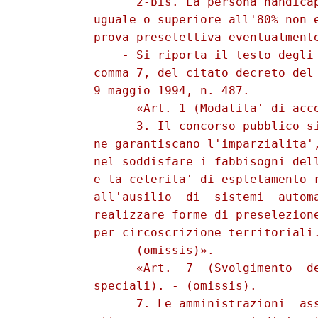
                2-bis. La persona handicap
          uguale o superiore all'80% non e
          prova preselettiva eventualmente
              - Si riporta il testo degli 
          comma 7, del citato decreto del 
          9 maggio 1994, n. 487. 

                «Art. 1 (Modalita' di acce
                3. Il concorso pubblico si
          ne garantiscano l'imparzialita',
          nel soddisfare i fabbisogni dell
          e la celerita' di espletamento r
          all'ausilio  di  sistemi  automa
          realizzare forme di preselezione
          per circoscrizione territoriali.
                (omissis)». 

                «Art.  7  (Svolgimento  de
          speciali). - (omissis). 

                7. Le amministrazioni  ass