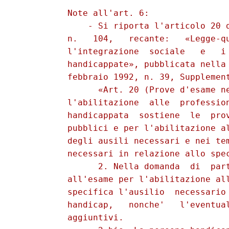
          Note all'art. 6: 

              - Si riporta l'articolo 20 d
          n.   104,   recante:   «Legge-qu
          l'integrazione  sociale   e   i 
          handicappate», pubblicata nella 
          febbraio 1992, n. 39, Supplement
                «Art. 20 (Prove d'esame ne
          l'abilitazione  alle  profession
          handicappata  sostiene  le  prov
          pubblici e per l'abilitazione al
          degli ausili necessari e nei tem
          necessari in relazione allo spec
                2. Nella domanda  di  part
          all'esame per l'abilitazione all
          specifica l'ausilio  necessario 
          handicap,   nonche'   l'eventual
          aggiuntivi. 
