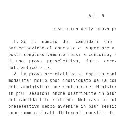
                               Art. 6 

                 Disciplina della prova pr
  1. Se  il  numero  dei  candidati  che  
partecipazione al concorso e' superiore a 
posti complessivamente messi a concorso, s
di una  prova  preselettiva,  fatta  eccez
dall'articolo 17. 

  2. La prova preselettiva si espleta cont
modalita' nelle sedi individuate dalla com
dell'amministrazione centrale del Minister
in piu' sessioni anche distribuite in piu'
dei candidati lo richieda. Nel caso in cui
preselettiva debba avvenire in piu' sessio
sono somministrati differenti quesiti, tra