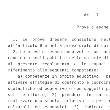
                               Art. 7 

                            Prove d'esame 
  1.  Le  prove  d'esame  consistono  nell
all'articolo 8 e nella prova orale di cui 
  2. Le prove di esame sono volte  ad  acc
candidato negli ambiti e nelle materie di 
al  presente  regolamento  e  le  capacita
riferimento alle seguenti competenze: 

    a) competenze in ambito educativo,  pe
attivare strategie di confronto e coordina
scolastiche ed educative e con soggetti pu
sul  territorio;  2)  prendere  in  carico
realizzare una scuola inclusiva sia per  r
culturali  ed  economici;  3)  indicare  s