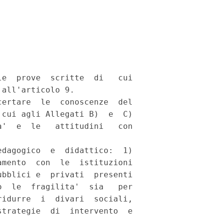


e  prove  scritte  di   cui

all'articolo 9. 

ertare  le  conoscenze  del

cui agli Allegati B)  e  C)

'  e  le   attitudini   con

dagogico  e  didattico:  1)

mento  con  le  istituzioni

bblici e  privati  presenti

  le  fragilita'  sia   per

idurre  i  divari  sociali,

trategie  di  intervento  e
