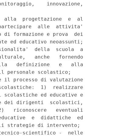
nitoraggio,    innovazione,

 alla  progettazione  e  al

artecipare  alle  attivita'

 di formazione e prova  dei

te ed educativo neoassunti;

ionalita'  della  scuola  a

lturale,   anche   fornendo

la   definizione   e   alla

l personale scolastico; 

 il processo di valutazione

colastiche:  1)  realizzare

 scolastiche ed educative e

 dei dirigenti  scolastici,

)   riconoscere   eventuali

ducative  e  didattiche  ed

i strategie di intervento; 

ecnico-scientifico -  nelle
