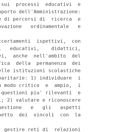
sui  processi  educativi  e

porto dell'Amministrazione:

 di percorsi di  ricerca  e

vazione   ordinamentale   e

certamenti  ispettivi,  con

   educativi,    didattici,

i,  anche  nell'ambito  del

ica  della  permanenza  dei

lle istituzioni scolastiche

aritarie: 1) individuare  i

 modo critico  e  ampio,  i

questioni piu' rilevanti  e

; 2) valutare e riconoscere

estione   e   gli   aspetti

etto  dei  vincoli  con  la

 gestire reti di  relazioni
