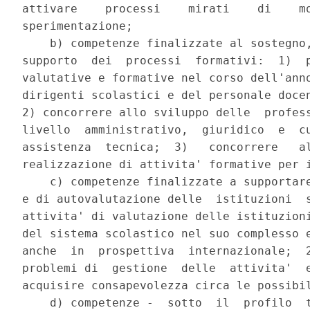
attivare    processi    mirati    di    mo
sperimentazione; 

    b) competenze finalizzate al sostegno,
supporto  dei  processi  formativi:  1)  p
valutative e formative nel corso dell'anno
dirigenti scolastici e del personale docen
2) concorrere allo sviluppo delle  profess
livello  amministrativo,  giuridico  e  cu
assistenza  tecnica;  3)   concorrere   al
realizzazione di attivita' formative per i
    c) competenze finalizzate a supportare
e di autovalutazione delle  istituzioni  s
attivita' di valutazione delle istituzioni
del sistema scolastico nel suo complesso e
anche  in  prospettiva  internazionale;  2
problemi di  gestione  delle  attivita'  e
acquisire consapevolezza circa le possibil
    d) competenze -  sotto  il  profilo  t