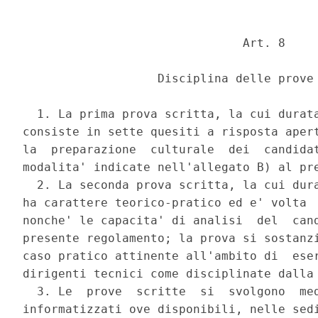
                               Art. 8 

                   Disciplina delle prove 
  1. La prima prova scritta, la cui durata
consiste in sette quesiti a risposta apert
la  preparazione  culturale  dei  candidat
modalita' indicate nell'allegato B) al pre
  2. La seconda prova scritta, la cui dura
ha carattere teorico-pratico ed e' volta  
nonche' le capacita' di analisi  del  cand
presente regolamento; la prova si sostanzi
caso pratico attinente all'ambito di  eser
dirigenti tecnici come disciplinate dalla 
  3. Le  prove  scritte  si  svolgono  med
informatizzati ove disponibili, nelle sedi