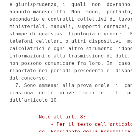
e giurisprudenza, i  quali  non  dovranno 
appunto manoscritto. Non  sono,  pertanto,
secondario e contratti collettivi di lavor
ministeriali, manuali, supporti cartacei, 
stampe di qualsiasi tipologia e genere.  N
telefoni cellulari o altri dispositivi  mo
calcolatrici e ogni altro strumento  idone
informazioni o alla trasmissione di dati. 
non possono comunicare fra loro. In  caso 
riportato nei periodi precedenti e' dispos
dal concorso. 

  7. Sono ammessi alla prova orale  i  can
ciascuna  delle  prove   scritte   il   pu
          Note all'art. 8: 

              - Per il testo dell'articolo
          del Presidente della Repubblica 