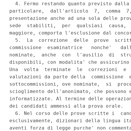
  4. Fermo restando quanto previsto dalla 
particolare,  dall'articolo  7,  comma  7,
presentazione anche ad una sola delle prov
sede  stabiliti,  per  qualsiasi  causa,  
maggiore, comporta l'esclusione dal concor
  5.  La  correzione  delle  prove  scritt
commissione  esaminatrice   nonche'   dall
nominate,  anche  con  l'ausilio  di  stru
disponibili, con modalita' che assicurino 
Una  volta  terminate  le  correzioni  e  
valutazioni da parte della  commissione  e
sottocommissioni, ove nominate,  si  proce
scioglimento dell'anonimato, che possono e
informatizzate. Al termine delle operazion
dei candidati ammessi alla prova orale. 

  6. Nel corso delle prove scritte i  cand
esclusivamente, dizionari della lingua ita
aventi forza di legge purche' non commenta