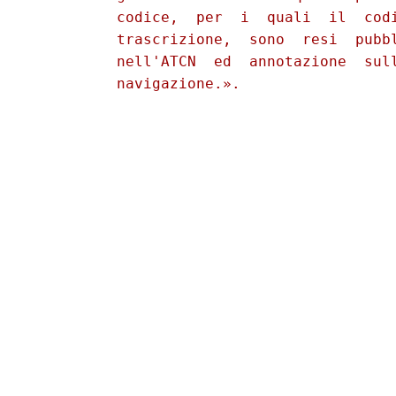
          codice,  per  i  quali  il  codi
          trascrizione,  sono  resi  pubbl
          nell'ATCN  ed  annotazione  sull