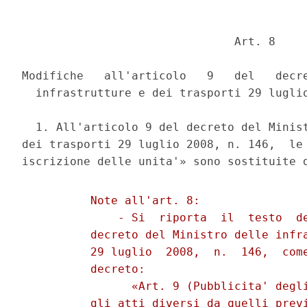
                               Art. 8 

Modifiche   all'articolo   9   del   decre
  infrastrutture e dei trasporti 29 luglio
  1. All'articolo 9 del decreto del Minist
dei trasporti 29 luglio 2008, n. 146,  le 
          Note all'art. 8: 

              - Si  riporta  il  testo  de
          decreto del Ministro delle infra
          29 luglio  2008,  n.  146,  come
          decreto: 

                «Art. 9 (Pubblicita' degli
          gli atti diversi da quelli previ