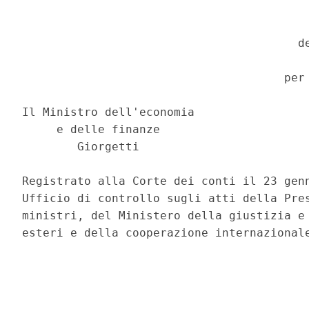
                                          
                                        de
                                          
                                      per 
                                          
Il Ministro dell'economia 

     e delle finanze      

        Giorgetti         

Registrato alla Corte dei conti il 23 genn
Ufficio di controllo sugli atti della Pres
ministri, del Ministero della giustizia e 