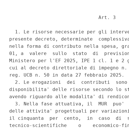
                               Art. 3 

  1. Le risorse necessarie per gli interve
presente decreto, determinate  complessiva
nella forma di contributo nella spesa, gra
01, a  valere  sullo  stato  di  prevision
Ministero per l'EF 2025, IPE 1 cl. 1 e 2 g
cui al decreto direttoriale di impegno n. 
reg. UCB n. 50 in data 27 febbraio 2025. 

  2. Le erogazioni  dei  contributi  sono 
disponibilita' delle risorse secondo lo st
avendo riguardo alle modalita' di rendicon
  3. Nella fase attuativa, il  MUR  puo'  
delle attivita' progettuali per variazioni
il cinquanta  per  cento,  in  caso  di  s
tecnico-scientifiche    o    economico-fin