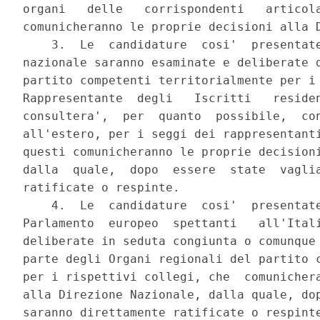
organi   delle   corrispondenti   articola
comunicheranno le proprie decisioni alla D
    3.  Le  candidature  cosi'  presentate
nazionale saranno esaminate e deliberate d
partito competenti territorialmente per i 
Rappresentante  degli   Iscritti   residen
consultera',  per  quanto  possibile,  con
all'estero, per i seggi dei rappresentanti
questi comunicheranno le proprie decisioni
dalla  quale,  dopo  essere  state  vaglia
ratificate o respinte. 

    4.  Le  candidature  cosi'  presentate
Parlamento  europeo  spettanti   all'Itali
deliberate in seduta congiunta o comunque 
parte degli Organi regionali del partito c
per i rispettivi collegi, che  comunichera
alla Direzione Nazionale, dalla quale, dop
saranno direttamente ratificate o respinte