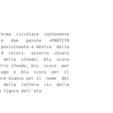
orma  circolare  contenente

e   due   parole   «PARTITO

posizionata a destra  della

4  colori:  azzurro  chiaro

 dello  sfondo;  blu  scuro

llo sfondo, blu  scuro  per

ogo  e  blu  scuro  per  il

re bianco per il  nome  del

 della  lettera  «i»  della

 figura dell'ala. 
