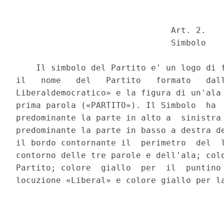
                               Art. 2. 

                               Simbolo 

    Il simbolo del Partito e' un logo di f
il   nome   del   Partito   formato   dall
Liberaldemocratico» e la figura di un'ala 
prima parola («PARTITO»). Il Simbolo  ha  
predominante la parte in alto a  sinistra 
predominante la parte in basso a destra de
il bordo contornante il  perimetro  del  l
contorno delle tre parole e dell'ala; colo
Partito; colore  giallo  per  il  puntino 
locuzione «Liberal» e colore giallo per la