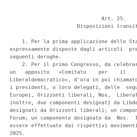
                              Art. 25. 

                      Disposizioni transit
    1. Per la prima applicazione dello Sta
espressamente disposte dagli articoli  pre
seguenti deroghe. 

    2. Per il primo Congresso, da celebrar
un   apposito   «Comitato    per    il    
Liberaldemocratico», d'ora in poi chiamato
i presidenti, o loro delegati, delle  segu
Europei, Orizzonti liberali, Nos,  Liberal
inoltre, due componenti designati da Libde
designati da Orizzonti liberali; un compon
Forum; un componente designato da  Nos.  T
essere effettuate dai rispettivi movimenti
2025. 
