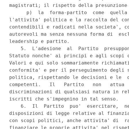
magistrati; il rispetto della presunzione 
      p)  la  forma-partito  come  quella 
l'attivita' politica e la raccolta del con
contendibili e radicati nella societa', co
autorevoli ma senza nessuna forma di  escl
leadership e partito. 

    5.  L'adesione  al  Partito  presuppon
Statuto nonche' ai principi e agli scopi c
Valori e qui solo sommariamente richiamati
conformita' e per il perseguimento degli s
politica, rispettando le decisioni e le  d
competenti.   Il   Partito   non   attua  
discriminazioni di qualsiasi natura in rel
iscritti che s'impegnino in tal senso. 

    6.  Il  Partito  puo'  esercitare,  ne
disposizioni di legge relative al finanzia
con scopi politici, anche attivita' di  ra
finanziare le proprie attivita' nel rispet