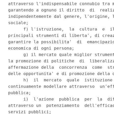
attraverso l'indispensabile connubio tra m
garantendo a ognuno il diritto  di  realiz
indipendentemente dal genere, l'origine, l
sociale; 

      f) l'istruzione,  la  cultura  e  il
principali strumenti di liberta', di creaz
garantire la possibilita'  di  emancipazio
economica di ogni persona; 

      g) il mercato quale miglior strument
la promozione di politiche  di  liberalizz
affermazione della  concorrenza  come  str
delle opportunita' e di promozione della d
      h)  il  mercato  quale  istituzione 
continuamente modellare attraverso  un'eff
pubblica; 

      i)  l'azione  pubblica  per  la  dif
attraverso un  potenziamento  dell'efficac
servizi pubblici; 
