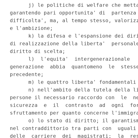
      j) le politiche di welfare che metta
garantendo pari opportunita' di  partenza 
difficolta', ma, al tempo stesso, valorizz
e l'ambizione; 

      k) la difesa e l'espansione dei diri
di realizzazione della liberta'  personale
diritto di scelta; 

      l)  l'equita'  intergenerazionale   
generazione  abbia  quantomeno  le  stesse
precedente; 

      m) le quattro liberta' fondamentali 
      n) nell'ambito della tutela della li
persone il necessario raccordo con  le  ne
sicurezza  e  il  contrasto  ad  ogni  for
sfruttamento per quanto concerne l'immigra
      o) lo stato di diritto; il garantism
nel contraddittorio tra parti con  uguali 
delle  carriere  dei  magistrati;  la  res