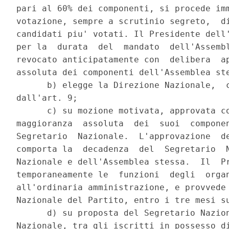
pari al 60% dei componenti, si procede imm
votazione, sempre a scrutinio segreto,  di
candidati piu' votati. Il Presidente dell'
per la  durata  del  mandato  dell'Assembl
revocato anticipatamente con  delibera  ap
assoluta dei componenti dell'Assemblea ste
      b) elegge la Direzione Nazionale,  c
dall'art. 9; 

      c) su mozione motivata, approvata co
maggioranza  assoluta  dei  suoi  componen
Segretario  Nazionale.  L'approvazione  de
comporta la  decadenza  del  Segretario  N
Nazionale e dell'Assemblea stessa.  Il  Pr
temporaneamente le  funzioni  degli  organ
all'ordinaria amministrazione, e provvede 
Nazionale del Partito, entro i tre mesi su
      d) su proposta del Segretario Nazion
Nazionale, tra gli iscritti in possesso di