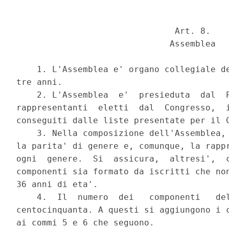
                               Art. 8. 

                              Assemblea 

    1. L'Assemblea e' organo collegiale de
tre anni. 

    2. L'Assemblea  e'  presieduta  dal  P
rappresentanti  eletti  dal  Congresso,  i
conseguiti dalle liste presentate per il C
    3. Nella composizione dell'Assemblea, 
la parita' di genere e, comunque, la rappr
ogni  genere.  Si  assicura,  altresi',  c
componenti sia formato da iscritti che non
36 anni di eta'. 

    4.  Il  numero  dei   componenti   del
centocinquanta. A questi si aggiungono i c
ai commi 5 e 6 che seguono. 
