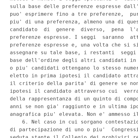
sulla base delle preferenze espresse dall'
puo' esprimere fino a tre preferenze,  pur
piu' di una preferenza, almeno una di ques
candidato  di  genere  diverso,  pena  l'a
preferenze espresse. I seggi  saranno  att
preferenze espresse e, una volta che si si
assegnare su tale base, i restanti  seggi 
base dell'ordine degli altri candidati in 
o piu' candidati ottengano lo stesso numer
eletto in prima ipotesi il candidato attra
il criterio della parita' di genere se non
ipotesi il candidato attraverso cui  verra
della rappresentanza di un quinto di compo
anni se non gia' raggiunto e in ultima ipo
anagrafica piu' elevata. Non e' ammesso il
    6. Nel caso in cui sorgano contestazio
di partecipazione di uno o piu'  Congressi
seduta stante il Collegio dei probiviri re