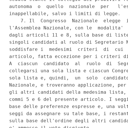
autonoma  o  quello  nazionale  per   l'es
inappellabile, salvo i limiti di legge. 

    7. Il  Congresso  Nazionale  elegge  i
l'Assemblea Nazionale, con le  modalita'  
dagli articoli 11 e 8, sulla base di liste
singoli candidati al ruolo di Segretario N
soddisfare i  medesimi  criteri  di  cui  
articolo, fatta eccezione per i criteri di
A  ciascun  candidato  al  ruolo  di  Segr
collegarsi una sola lista e ciascun Congre
sola lista e, quindi,  un  solo  candidato
Nazionale, e troveranno applicazione, per 
gli altri candidati della medesima lista, 
commi 5 e 6 del presente articolo. I seggi
base delle preferenze espresse e, una volt
seggi da assegnare su tale base, i restant
sulla base dell'ordine degli altri candida
e' ammesso il voto disgiunto. 
