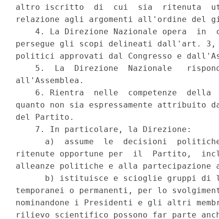
altro iscritto  di  cui  sia  ritenuta  ut
relazione agli argomenti all'ordine del gi
    4. La Direzione Nazionale opera  in  c
persegue gli scopi delineati dall'art. 3, 
politici approvati dal Congresso e dall'As
    5.  La  Direzione  Nazionale   rispond
all'Assemblea. 

    6. Rientra  nelle  competenze  della  
quanto non sia espressamente attribuito da
del Partito. 

    7. In particolare, la Direzione: 

      a)  assume  le  decisioni  politiche
ritenute opportune per  il  Partito,  incl
alleanze politiche e alla partecipazione a
      b) istituisce e scioglie gruppi di l
temporanei o permanenti, per lo svolgiment
nominandone i Presidenti e gli altri membr
rilievo scientifico possono far parte anch