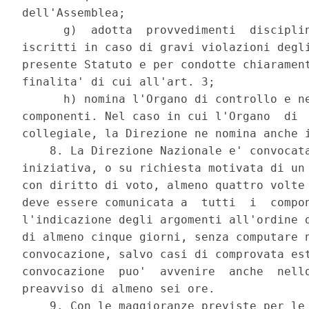
dell'Assemblea; 

      g)  adotta  provvedimenti  disciplin
iscritti in caso di gravi violazioni degli
presente Statuto e per condotte chiarament
finalita' di cui all'art. 3; 

      h) nomina l'Organo di controllo e ne
componenti. Nel caso in cui l'Organo  di  
collegiale, la Direzione ne nomina anche i
    8. La Direzione Nazionale e' convocata
iniziativa, o su richiesta motivata di un 
con diritto di voto, almeno quattro volte 
deve essere comunicata a  tutti  i  compon
l'indicazione degli argomenti all'ordine d
di almeno cinque giorni, senza computare n
convocazione, salvo casi di comprovata est
convocazione  puo'  avvenire  anche  nello
preavviso di almeno sei ore. 

    9. Con le maggioranze previste per le 