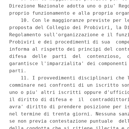
Direzione Nazionale adotta uno o piu' Rego
proprio funzionamento e alla propria organ
    10. Con le maggioranze previste per le
proposta del Collegio dei Probiviri, la Di
Regolamento sull'organizzazione e il funzi
Probiviri e dei procedimenti di sua  compe
informa al rispetto dei principi del contr
difesa  delle  parti  del  contenzioso,  d
garantisce l'imparzialita' dei componenti 
parti. 

    11. I provvedimenti disciplinari che l
comminare nei confronti di un iscritto son
uno o piu' altri iscritti oppure d'ufficio
il diritto di difesa e  il  contraddittori
avra' diritto di prendere posizione per is
nel termine di trenta giorni. Nessuna sanz
se non previa contestazione puntuale  dell
della condotta che si ritiene illecita e d