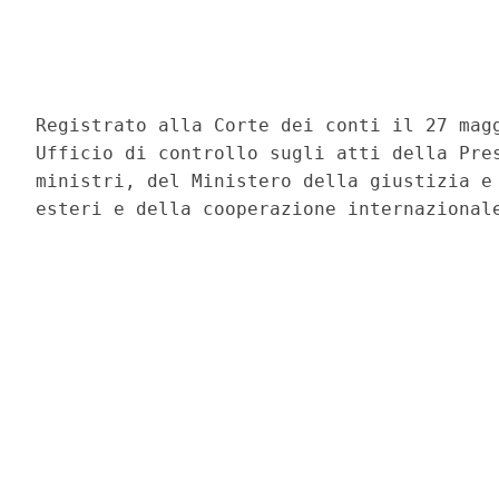
                                          
                                          
                                          
Registrato alla Corte dei conti il 27 magg
Ufficio di controllo sugli atti della Pres
ministri, del Ministero della giustizia e 