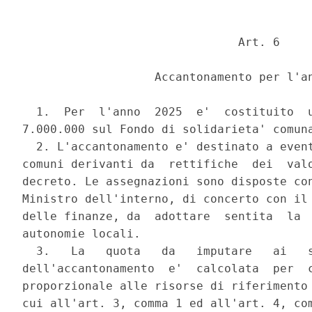
                               Art. 6 

                   Accantonamento per l'an
  1.  Per  l'anno  2025  e'  costituito  u
7.000.000 sul Fondo di solidarieta' comuna
  2. L'accantonamento e' destinato a event
comuni derivanti da  rettifiche  dei  valo
decreto. Le assegnazioni sono disposte con
Ministro dell'interno, di concerto con il 
delle finanze, da  adottare  sentita  la  
autonomie locali. 

  3.   La   quota   da   imputare   ai   s
dell'accantonamento  e'  calcolata  per  c
proporzionale alle risorse di riferimento 
cui all'art. 3, comma 1 ed all'art. 4, com