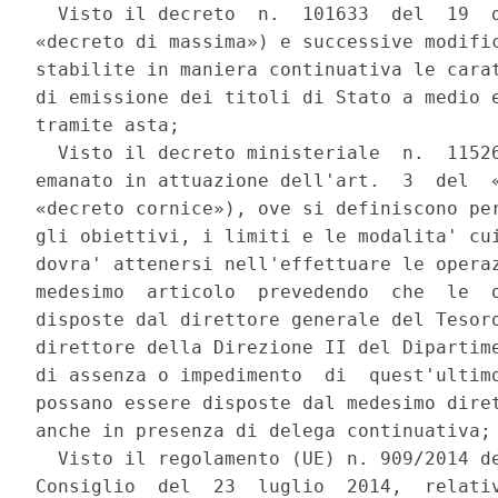
  Visto il decreto  n.  101633  del  19  d
«decreto di massima») e successive modific
stabilite in maniera continuativa le carat
di emissione dei titoli di Stato a medio e
tramite asta; 

  Visto il decreto ministeriale  n.  11526
emanato in attuazione dell'art.  3  del  «
«decreto cornice»), ove si definiscono per
gli obiettivi, i limiti e le modalita' cui
dovra' attenersi nell'effettuare le operaz
medesimo  articolo  prevedendo  che  le  o
disposte dal direttore generale del Tesoro
direttore della Direzione II del Dipartime
di assenza o impedimento  di  quest'ultimo
possano essere disposte dal medesimo diret
anche in presenza di delega continuativa; 
  Visto il regolamento (UE) n. 909/2014 de
Consiglio  del  23  luglio  2014,  relativ