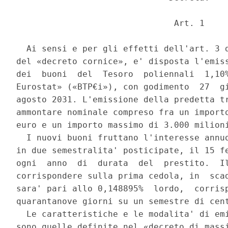
                               Art. 1 

  Ai sensi e per gli effetti dell'art. 3 d
del «decreto cornice», e' disposta l'emiss
dei  buoni  del  Tesoro  poliennali  1,10%
Eurostat» («BTP€i»), con godimento  27  gi
agosto 2031. L'emissione della predetta tr
ammontare nominale compreso fra un importo
euro e un importo massimo di 3.000 milioni
  I nuovi buoni fruttano l'interesse annuo
in due semestralita' posticipate, il 15 fe
ogni  anno  di  durata  del  prestito.  Il
corrispondere sulla prima cedola, in  scad
sara' pari allo 0,148895%  lordo,  corrisp
quarantanove giorni su un semestre di cent
  Le caratteristiche e le modalita' di emi
sono quelle definite nel «decreto di massi