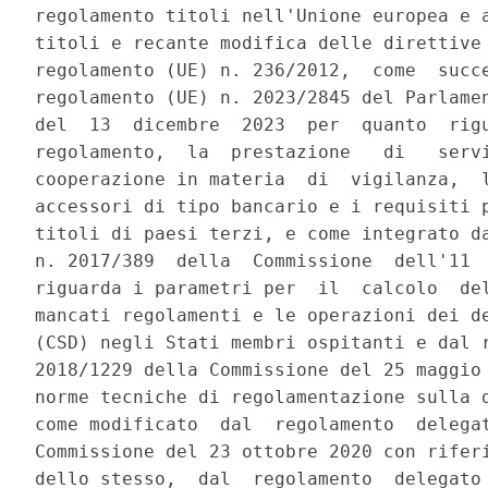
regolamento titoli nell'Unione europea e a
titoli e recante modifica delle direttive 
regolamento (UE) n. 236/2012,  come  succe
regolamento (UE) n. 2023/2845 del Parlamen
del  13  dicembre  2023  per  quanto  rigu
regolamento,  la  prestazione   di   servi
cooperazione in materia  di  vigilanza,  l
accessori di tipo bancario e i requisiti p
titoli di paesi terzi, e come integrato da
n. 2017/389  della  Commissione  dell'11  
riguarda i parametri per  il  calcolo  del
mancati regolamenti e le operazioni dei de
(CSD) negli Stati membri ospitanti e dal r
2018/1229 della Commissione del 25 maggio 
norme tecniche di regolamentazione sulla d
come modificato  dal  regolamento  delegat
Commissione del 23 ottobre 2020 con riferi
dello stesso,  dal  regolamento  delegato 