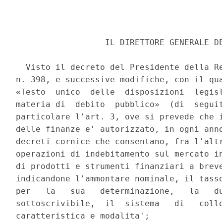
                  IL DIRETTORE GENERALE DE
  Visto il decreto del Presidente della Re
n. 398, e successive modifiche, con il qua
«Testo  unico  delle  disposizioni  legisl
materia di  debito  pubblico»  (di  seguit
particolare l'art. 3, ove si prevede che i
delle finanze e' autorizzato, in ogni anno
decreti cornice che consentano, fra l'altr
operazioni di indebitamento sul mercato in
di prodotti e strumenti finanziari a breve
indicandone l'ammontare nominale, il tasso
per   la   sua   determinazione,   la   du
sottoscrivibile,  il  sistema   di   collo
caratteristica e modalita'; 
