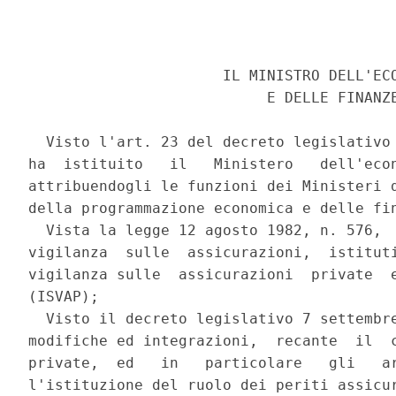
                      IL MINISTRO DELL'ECO
                           E DELLE FINANZE
  Visto l'art. 23 del decreto legislativo 
ha  istituito   il   Ministero   dell'econ
attribuendogli le funzioni dei Ministeri d
della programmazione economica e delle fin
  Vista la legge 12 agosto 1982, n. 576,  
vigilanza  sulle  assicurazioni,  istituti
vigilanza sulle  assicurazioni  private  e
(ISVAP); 

  Visto il decreto legislativo 7 settembre
modifiche ed integrazioni,  recante  il  c
private,  ed   in   particolare   gli   ar
l'istituzione del ruolo dei periti assicur