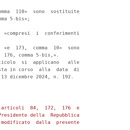
mma  110»  sono  sostituite

ma 5-bis»; 

 «compresi  i  conferimenti

 «e  173,  comma  10»  sono

 176, comma 5-bis,». 

icolo  si  applicano   alle

ta in corso  alla  data  di
