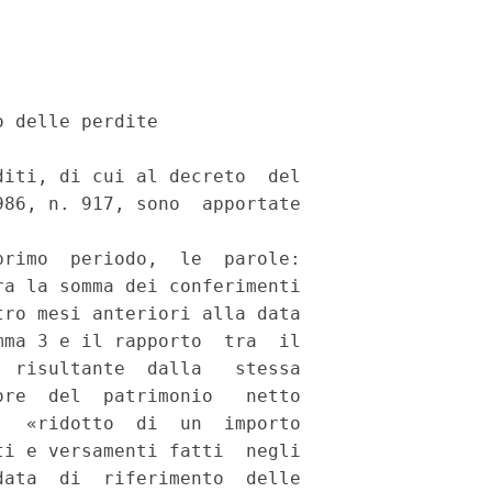
 delle perdite 

iti, di cui al decreto  del

86, n. 917, sono  apportate

rimo  periodo,  le  parole:

a la somma dei conferimenti

ro mesi anteriori alla data

ma 3 e il rapporto  tra  il

 risultante  dalla   stessa

re  del  patrimonio   netto

  «ridotto  di  un  importo

i e versamenti fatti  negli

ata  di  riferimento  delle
