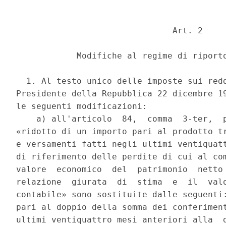
                               Art. 2 

            Modifiche al regime di riporto
  1. Al testo unico delle imposte sui redd
Presidente della Repubblica 22 dicembre 19
le seguenti modificazioni: 

    a) all'articolo  84,  comma  3-ter,  p
«ridotto di un importo pari al prodotto tr
e versamenti fatti negli ultimi ventiquatt
di riferimento delle perdite di cui al com
valore  economico  del  patrimonio  netto 
relazione  giurata  di  stima  e  il  valo
contabile» sono sostituite dalle seguenti:
pari al doppio della somma dei conferiment
ultimi ventiquattro mesi anteriori alla  d