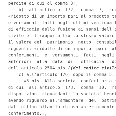
perdite di cui al comma 3»; 

    b)  all'articolo  172,  comma  7,  sec
«ridotto di un importo pari al prodotto tr
e versamenti fatti negli ultimi ventiquatt
di efficacia della fusione ai sensi dell'a
civile e il rapporto tra lo stesso valore 
il valore del  patrimonio  netto  contabil
seguenti: «ridotto di un importo  pari  al
conferimenti  e  versamenti  fatti  negli 
anteriori  alla  data  di   efficacia   de
dell'articolo 2504-bis 
((del codice civil
    c) all'articolo 176, dopo il comma 5, 
      «5-bis. Alla societa' conferitaria s
di cui  all'articolo  173,  comma  10,  ri
disposizioni riguardanti la societa' benef
avendo riguardo all'ammontare  del  patrim
dall'ultimo bilancio chiuso anteriormente 
conferimento.»; 
