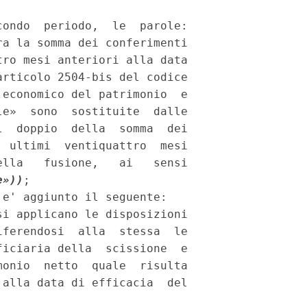
ondo  periodo,  le  parole:

a la somma dei conferimenti

ro mesi anteriori alla data

rticolo 2504-bis del codice

economico del patrimonio  e

e»  sono  sostituite  dalle

  doppio  della  somma  dei

 ultimi  ventiquattro  mesi

lla   fusione,   ai   sensi

e»))
; 

e' aggiunto il seguente: 

i applicano le disposizioni

ferendosi  alla  stessa  le

iciaria della  scissione  e

onio  netto  quale  risulta

alla data di efficacia  del
