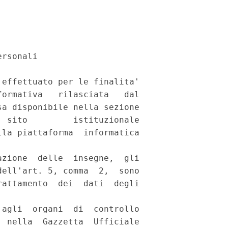
rsonali 

effettuato per le finalita'

ormativa   rilasciata   dal

a disponibile nella sezione

 sito         istituzionale

la piattaforma  informatica

 

zione  delle  insegne,  gli

ell'art. 5, comma  2,  sono

attamento  dei  dati  degli

agli  organi  di  controllo

 nella  Gazzetta  Ufficiale
