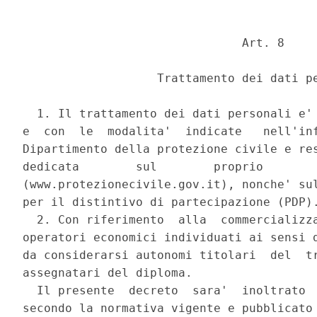
                               Art. 8 

                   Trattamento dei dati pe
  1. Il trattamento dei dati personali e' 
e  con  le  modalita'  indicate   nell'inf
Dipartimento della protezione civile e res
dedicata        sul        proprio        
(www.protezionecivile.gov.it), nonche' sul
per il distintivo di partecipazione (PDP).
  2. Con riferimento  alla  commercializza
operatori economici individuati ai sensi d
da considerarsi autonomi titolari  del  tr
assegnatari del diploma. 

  Il presente  decreto  sara'  inoltrato  
secondo la normativa vigente e pubblicato 