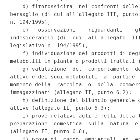
    d) fitotossicita' nei confronti delle 
bersaglio (di cui all'allegato III, punto 
n. 194/1995); 

    e)   osservazioni    riguardanti    gl
indesiderabili (di  cui  all'allegato  III
legislativo n. 194/1995); 

    f) individuazione dei prodotti di degr
metaboliti in piante o prodotti trattati (
    g) valutazione  del  comportamento  de
attive e dei suoi metaboliti  a  partire  
momento della  raccolta  o  della  commerc
immagazzinati (allegato II, punto 6.2); 

    h) definizione del bilancio generale d
attive (allegato II, punto 6.3); 

    i) prove relative agli effetti della l
preparazione  domestica  sulla  natura  e 
(allegato II, punto 6.6); 

    j) prove di  campo  ambientali  ed  ec