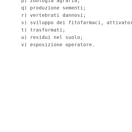
    p) zoologia agraria; 

    q) produzione sementi; 

    r) vertebrati dannosi; 

    s) sviluppo dei fitofarmaci, attivator
    t) trasformati; 

    u) residui nel suolo; 
