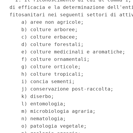
di efficacia e la determinazione dell'enti
fitosanitari nei seguenti settori di attiv
    a) aree non agricole; 

    b) colture arboree; 

    c) colture erbacee; 

    d) colture forestali; 

    e) colture medicinali e aromatiche; 

    f) colture ornamentali; 

    g) colture orticole; 

    h) colture tropicali; 

    i) concia sementi; 

    j) conservazione post-raccolta; 

    k) diserbo; 

    l) entomologia; 

    m) microbiologia agraria; 

    n) nematologia; 

    o) patologia vegetale; 
