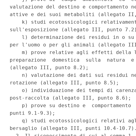
valutazione del destino e comportamento ne
attive e dei suoi metaboliti (allegato II,
    k) studi ecotossicologici relativament
sull'esposizione (allegato III, punto 7.2)
    l) determinazione dei residui in o su 
per l'uomo o per gli animali (allegato III
    m) prove relative agli effetti della l
preparazione  domestica  sulla  natura  e 
(allegato III, punto 8.2); 

    n) valutazione dei dati sui residui ne
rotazione (allegato III, punto 8.5); 

    o) individuazione dei tempi di carenza
post-raccolta (allegato III, punto 8.6); 

    p) prove su destino e  comportamento  
punti 9.1-9.3); 

    q) studi ecotossicologici relativi agl
bersaglio (allegato III, punti 10.4-10.7).
  2. Il riconoscimento di cui al comma 1, 