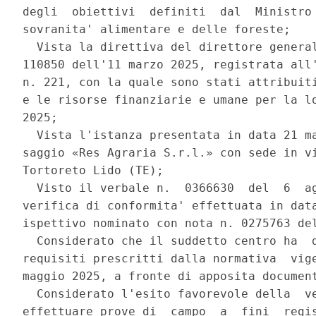
degli  obiettivi  definiti  dal  Ministro 
sovranita' alimentare e delle foreste; 

  Vista la direttiva del direttore general
110850 dell'11 marzo 2025, registrata all'
n. 221, con la quale sono stati attribuiti
e le risorse finanziarie e umane per la lo
2025; 

  Vista l'istanza presentata in data 21 ma
saggio «Res Agraria S.r.l.» con sede in vi
Tortoreto Lido (TE); 

  Visto il verbale n.  0366630  del  6  ag
verifica di conformita' effettuata in data
ispettivo nominato con nota n. 0275763 del
  Considerato che il suddetto centro ha  d
requisiti prescritti dalla normativa  vige
maggio 2025, a fronte di apposita document
  Considerato l'esito favorevole della  ve
effettuare prove di  campo  a  fini  regis