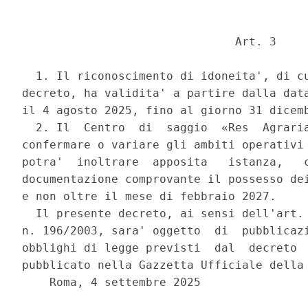
                               Art. 3 

  1. Il riconoscimento di idoneita', di cu
decreto, ha validita' a partire dalla data
il 4 agosto 2025, fino al giorno 31 dicemb
  2. Il  Centro  di  saggio  «Res  Agraria
confermare o variare gli ambiti operativi 
potra'  inoltrare  apposita   istanza,   c
documentazione comprovante il possesso dei
e non oltre il mese di febbraio 2027. 

  Il presente decreto, ai sensi dell'art. 
n. 196/2003, sara' oggetto  di  pubblicazi
obblighi di legge previsti  dal  decreto  
pubblicato nella Gazzetta Ufficiale della 
    Roma, 4 settembre 2025 
