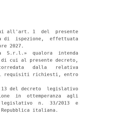
i all'art. 1  del  presente

 di  ispezione,  effettuata

re 2027. 

  S.r.l.»  qualora  intenda

di cui al presente decreto,

orredata   dalla   relativa

 requisiti richiesti, entro

13 del decreto  legislativo

one  in  ottemperanza  agli

legislativo  n.  33/2013  e

Repubblica italiana. 
