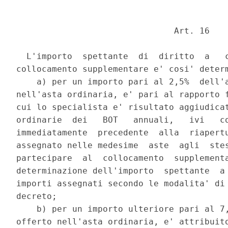
                               Art. 16 

  L'importo  spettante  di  diritto  a   c
collocamento supplementare e' cosi' determ
    a) per un importo pari al 2,5%  dell'a
nell'asta ordinaria, e' pari al rapporto f
cui lo specialista e' risultato aggiudicat
ordinarie  dei   BOT   annuali,   ivi   co
immediatamente  precedente  alla  riapertu
assegnato nelle medesime  aste  agli  stes
partecipare  al  collocamento  supplementa
determinazione dell'importo  spettante  a 
importi assegnati secondo le modalita' di 
decreto; 

    b) per un importo ulteriore pari al 7,
offerto nell'asta ordinaria, e' attribuito