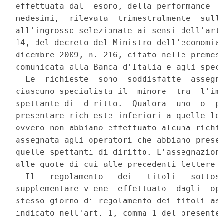
effettuata dal Tesoro, della performance  
medesimi,  rilevata  trimestralmente  sull
all'ingrosso selezionate ai sensi dell'art
14, del decreto del Ministro dell'economia
dicembre 2009, n. 216, citato nelle premes
comunicata alla Banca d'Italia e agli spec
  Le  richieste  sono  soddisfatte  assegn
ciascuno specialista il  minore  tra  l'im
spettante di  diritto.  Qualora  uno  o  p
presentare richieste inferiori a quelle lo
ovvero non abbiano effettuato alcuna richi
assegnata agli operatori che abbiano prese
quelle spettanti di diritto. L'assegnazion
alle quote di cui alle precedenti lettere 
  Il   regolamento   dei   titoli   sottos
supplementare viene  effettuato  dagli  op
stesso giorno di regolamento dei titoli as