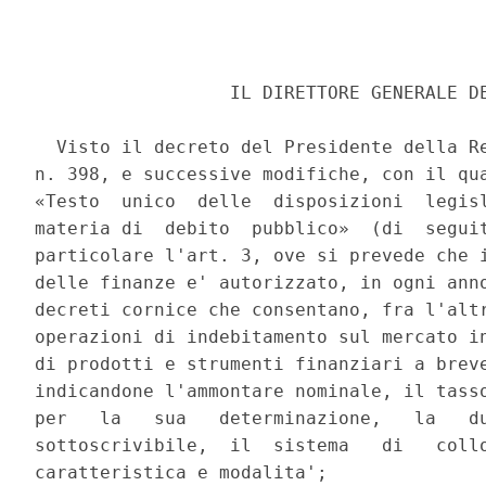
                  IL DIRETTORE GENERALE DE
  Visto il decreto del Presidente della Re
n. 398, e successive modifiche, con il qua
«Testo  unico  delle  disposizioni  legisl
materia di  debito  pubblico»  (di  seguit
particolare l'art. 3, ove si prevede che i
delle finanze e' autorizzato, in ogni anno
decreti cornice che consentano, fra l'altr
operazioni di indebitamento sul mercato in
di prodotti e strumenti finanziari a breve
indicandone l'ammontare nominale, il tasso
per   la   sua   determinazione,   la   du
sottoscrivibile,  il  sistema   di   collo
caratteristica e modalita'; 
