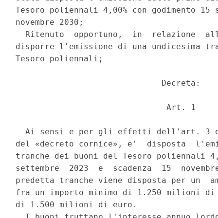
Tesoro poliennali 4,00% con godimento 15 s
novembre 2030; 

  Ritenuto  opportuno,  in  relazione  all
disporre l'emissione di una undicesima tra
Tesoro poliennali; 

                              Decreta: 

                               Art. 1 

  Ai sensi e per gli effetti dell'art. 3 d
del «decreto cornice», e'  disposta  l'emi
tranche dei buoni del Tesoro poliennali 4,
settembre  2023  e  scadenza  15  novembre
predetta tranche viene disposta per un  am
fra un importo minimo di 1.250 milioni di 
di 1.500 milioni di euro. 

  I buoni fruttano l'interesse annuo lordo