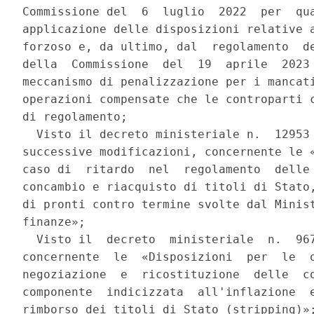
Commissione del  6  luglio  2022  per  qua
applicazione delle disposizioni relative a
forzoso e, da ultimo, dal  regolamento  de
della  Commissione  del  19  aprile  2023 
meccanismo di penalizzazione per i mancati
operazioni compensate che le controparti c
di regolamento; 

  Visto il decreto ministeriale n.  12953 
successive modificazioni, concernente le «
caso di  ritardo  nel  regolamento  delle 
concambio e riacquisto di titoli di Stato,
di pronti contro termine svolte dal Minist
finanze»; 

  Visto il  decreto  ministeriale  n.  967
concernente  le  «Disposizioni  per  le  o
negoziazione  e  ricostituzione  delle  co
componente  indicizzata  all'inflazione  e
rimborso dei titoli di Stato (stripping)»;