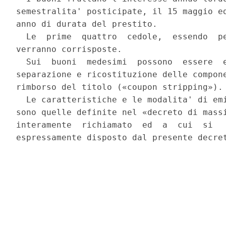
semestralita' posticipate, il 15 maggio ed
anno di durata del prestito. 

  Le  prime  quattro  cedole,  essendo  pe
verranno corrisposte. 

  Sui  buoni  medesimi  possono  essere  e
separazione e ricostituzione delle compone
rimborso del titolo («coupon stripping»). 
  Le caratteristiche e le modalita' di emi
sono quelle definite nel «decreto di massi
interamente  richiamato  ed  a  cui  si   