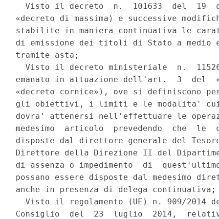
  Visto il decreto  n.  101633  del  19  d
«decreto di massima) e successive modifich
stabilite in maniera continuativa le carat
di emissione dei titoli di Stato a medio e
tramite asta; 

  Visto il decreto ministeriale  n.  11526
emanato in attuazione dell'art.  3  del  «
«decreto cornice»), ove si definiscono per
gli obiettivi, i limiti e le modalita' cui
dovra' attenersi nell'effettuare le operaz
medesimo  articolo  prevedendo  che  le  o
disposte dal direttore generale del Tesoro
Direttore della Direzione II del Dipartime
di assenza o impedimento  di  quest'ultimo
possano essere disposte dal medesimo diret
anche in presenza di delega continuativa; 
  Visto il regolamento (UE) n. 909/2014 de
Consiglio  del  23  luglio  2014,  relativ