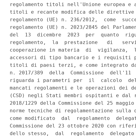
regolamento titoli nell'Unione europea e a
titoli e recante modifica delle direttive 
regolamento (UE) n. 236/2012,  come  succe
regolamento (UE) n. 2023/2845 del Parlamen
del  13  dicembre  2023  per  quanto  rigu
regolamento,  la  prestazione   di   servi
cooperazione in materia  di  vigilanza,  l
accessori di tipo bancario e i requisiti p
titoli di paesi terzi, e come integrato da
n. 2017/389  della  Commissione  dell'11  
riguarda i parametri per  il  calcolo  del
mancati regolamenti e le operazioni dei de
(CSD) negli Stati membri ospitanti e dal r
2018/1229 della Commissione del 25 maggio 
norme tecniche di regolamentazione sulla d
come modificato  dal  regolamento  delegat
Commissione del 23 ottobre 2020 con riferi
dello stesso,  dal  regolamento  delegato 