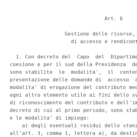
                               Art. 6 

                  Gestione delle risorse, 
                    di accesso e rendicont
  1. Con decreto del  Capo  del  Dipartime
coesione e per il sud della Presidenza  de
sono stabilite  le  modalita',  il  conten
presentazione delle domande di  accesso  a
modalita' di erogazione del contributo med
ogni altro elemento utile ai fini dello sv
di riconoscimento del contributo e dell'im
decreto di cui al primo periodo, sono stab
e le modalita' di impiego: 

    a) degli eventuali residui dello stanz
all'art. 3, comma 1, lettera a), da destin