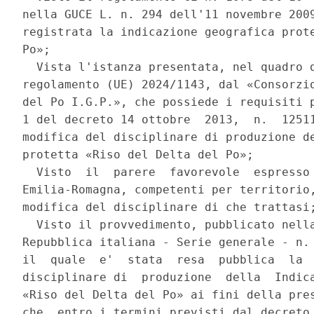
nella GUCE L. n. 294 dell'11 novembre 2009
registrata la indicazione geografica prote
Po»; 

  Vista l'istanza presentata, nel quadro d
regolamento (UE) 2024/1143, dal «Consorzio
del Po I.G.P.», che possiede i requisiti p
1 del decreto 14 ottobre  2013,  n.  12511
modifica del disciplinare di produzione de
protetta «Riso del Delta del Po»; 

  Visto  il  parere  favorevole  espresso 
Emilia-Romagna, competenti per territorio,
modifica del disciplinare di che trattasi;
  Visto il provvedimento, pubblicato nella
Repubblica italiana - Serie generale - n. 
il  quale  e'  stata  resa  pubblica  la  
disciplinare di  produzione  della  Indica
«Riso del Delta del Po» ai fini della pres
che, entro i termini previsti dal decreto 