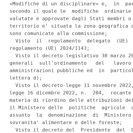
«Modifiche di un disciplinare» e,  in  par
secondo il quale le  modifiche  ordinarie 
valutate e approvate dagli Stati membri o 
territorio e' situata la zona geografica d
sono comunicate alla commissione; 

  Visto  il  regolamento  delegato  (UE)  
regolamento (UE) 2024/1143; 

  Visto il decreto legislativo 30 marzo 20
generali  sull'ordinamento   del   lavoro 
amministrazioni pubbliche ed  in  particol
lettera d); 

  Visto il decreto-legge 11 novembre 2022,
legge 16 dicembre 2022, n.  204,  recante 
materia di riordino delle attribuzioni dei
il Ministero delle  politiche  agricole  a
assunto  la  denominazione  di  Ministero 
sovranita' alimentare e delle foreste; 

  Visto il decreto del  Presidente  del  C