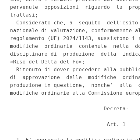
pervenute  opposizioni  riguardo  la  prop
trattasi; 

  Considerato che, a  seguito  dell'esito 
nazionale di valutazione, conformemente al
regolamento (UE) 2024/1143, sussistono i r
modifiche  ordinarie  contenute  nella  do
disciplinare di  produzione  della  indica
«Riso del Delta del Po»; 

  Ritenuto di dover procedere alla pubblic
di  approvazione  delle  modifiche  ordina
produzione in questione,  nonche'  alla  c
modifiche ordinarie alla Commissione europ
                              Decreta: 

                               Art. 1 

  1. E' approvata la modifica ordinaria al