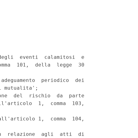
egli  eventi  calamitosi  e

mma  101,  della  legge  30

adeguamento  periodico  dei

 mutualita'; 

ne  del  rischio  da  parte

l'articolo  1,  comma  103,

ll'articolo 1,  comma  104,

  relazione  agli  atti  di
