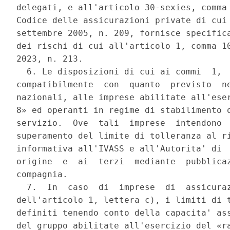
delegati, e all'articolo 30-sexies, comma 
Codice delle assicurazioni private di cui 
settembre 2005, n. 209, fornisce specifica
dei rischi di cui all'articolo 1, comma 10
2023, n. 213. 

  6. Le disposizioni di cui ai commi  1,  
compatibilmente  con  quanto  previsto  ne
nazionali, alle imprese abilitate all'eser
8» ed operanti in regime di stabilimento o
servizio.  Ove  tali  imprese  intendono  
superamento del limite di tolleranza al ri
informativa all'IVASS e all'Autorita' di  
origine  e  ai  terzi  mediante  pubblicaz
compagnia. 

  7.  In  caso  di  imprese  di  assicuraz
dell'articolo 1, lettera c), i limiti di t
definiti tenendo conto della capacita' ass
del gruppo abilitate all'esercizio del «ra