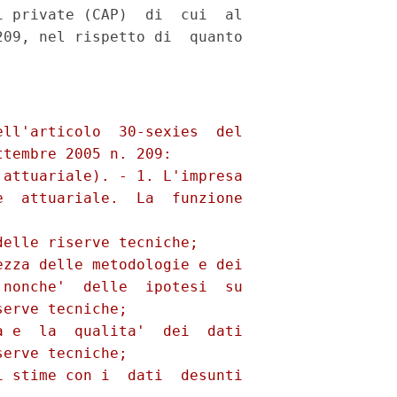
 private (CAP)  di  cui  al

09, nel rispetto di  quanto

ll'articolo  30-sexies  del

tembre 2005 n. 209: 

attuariale). - 1. L'impresa

  attuariale.  La  funzione

elle riserve tecniche; 

zza delle metodologie e dei

nonche'  delle  ipotesi  su

erve tecniche; 

 e  la  qualita'  dei  dati

erve tecniche; 

 stime con i  dati  desunti
