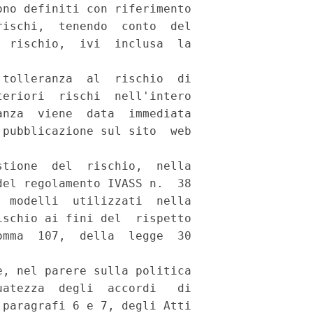
no definiti con riferimento

ischi,  tenendo  conto  del

 rischio,  ivi  inclusa  la

tolleranza  al  rischio  di

eriori  rischi  nell'intero

nza  viene  data  immediata

pubblicazione sul sito  web

tione  del  rischio,  nella

el regolamento IVASS n.  38

 modelli  utilizzati  nella

schio ai fini del  rispetto

mma  107,  della  legge  30

, nel parere sulla politica

atezza  degli  accordi   di

paragrafi 6 e 7, degli Atti
