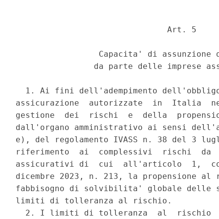
                               Art. 5 

                 Capacita' di assunzione d
                da parte delle imprese ass
  1. Ai fini dell'adempimento dell'obbligo
assicurazione  autorizzate  in  Italia  ne
gestione  dei  rischi  e  della  propensio
dall'organo amministrativo ai sensi dell'a
e), del regolamento IVASS n. 38 del 3 lugl
riferimento  ai  complessivi  rischi  da  
assicurativi di  cui  all'articolo  1,  co
dicembre 2023, n. 213, la propensione al r
fabbisogno di solvibilita' globale delle s
limiti di tolleranza al rischio. 

  2. I limiti di tolleranza  al  rischio  