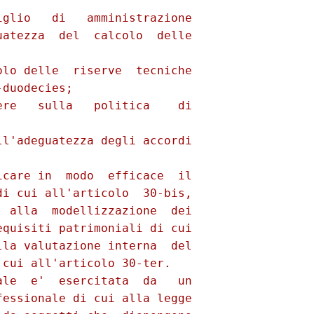
glio   di   amministrazione

atezza  del  calcolo  delle

lo delle  riserve  tecniche

duodecies; 

re   sulla   politica    di

l'adeguatezza degli accordi

care in  modo  efficace  il

i cui all'articolo  30-bis,

 alla  modellizzazione  dei

quisiti patrimoniali di cui

la valutazione interna  del

cui all'articolo 30-ter. 

le  e'  esercitata  da   un

essionale di cui alla legge
