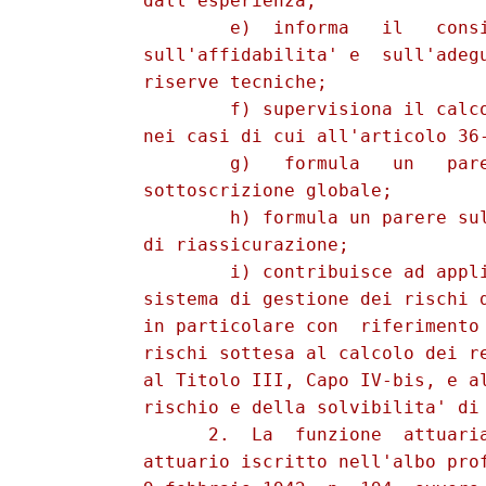
          dall'esperienza; 

                  e)  informa   il   consi
          sull'affidabilita' e  sull'adegu
          riserve tecniche; 

                  f) supervisiona il calco
          nei casi di cui all'articolo 36-
                  g)   formula   un   pare
          sottoscrizione globale; 

                  h) formula un parere sul
          di riassicurazione; 

                  i) contribuisce ad appli
          sistema di gestione dei rischi d
          in particolare con  riferimento 
          rischi sottesa al calcolo dei re
          al Titolo III, Capo IV-bis, e al
          rischio e della solvibilita' di 
                2.  La  funzione  attuaria
          attuario iscritto nell'albo prof