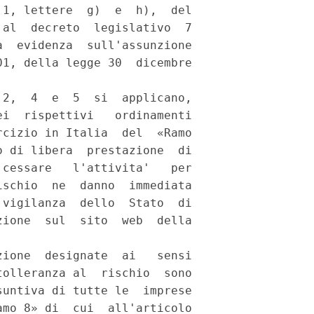
1, lettere  g)  e  h),  del

al  decreto  legislativo  7

  evidenza  sull'assunzione

1, della legge 30  dicembre

2,  4  e  5  si  applicano,

i  rispettivi   ordinamenti

cizio in Italia  del  «Ramo

 di libera  prestazione  di

cessare   l'attivita'   per

schio  ne  danno  immediata

vigilanza  dello  Stato  di

ione  sul  sito  web  della

ione  designate  ai   sensi

olleranza al  rischio  sono

untiva di tutte le  imprese

mo 8» di  cui  all'articolo
