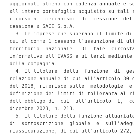
aggiornati almeno con cadenza annuale e so
all'intero portafoglio acquisito su tali r
ricorso ai  meccanismi  di  cessione  del 
cessione a SACE S.p.A. 

  3. Le imprese che superano il limite di 
cui al comma 1 cessano l'assunzione di ult
territorio  nazionale.  Di  tale  circosta
informativa all'IVASS e ai terzi mediante 
della compagnia. 

  4. Il titolare  della  funzione  di  ges
relazione annuale di cui all'articolo 30 d
del 2018, riferisce sulle  metodologie  e 
definizione dei limiti di tolleranza al ri
dell'obbligo di  cui  all'articolo  1,  co
dicembre 2023, n. 213. 

  5. Il titolare della funzione attuariale
di  sottoscrizione  globale  e  sull'adegu
riassicurazione, di cui all'articolo 272, 