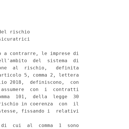
el rischio 

icuratrici 

 a contrarre, le imprese di

ll'ambito  del  sistema  di

ne  al  rischio,   definita

rticolo 5, comma 2, lettera

io 2018,  definiscono,  con

assumere  con  i  contratti

mma  101,  della  legge  30

ischio in coerenza  con  il

tesse, fissando i  relativi

di  cui  al  comma  1  sono
