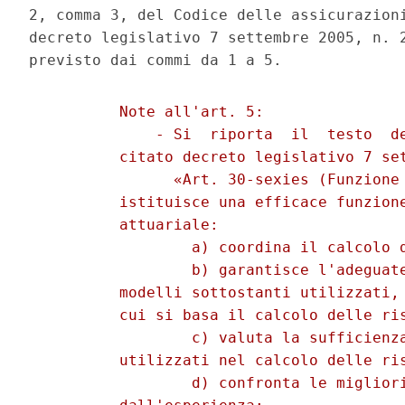
2, comma 3, del Codice delle assicurazioni
decreto legislativo 7 settembre 2005, n. 2
          Note all'art. 5: 

              - Si  riporta  il  testo  de
          citato decreto legislativo 7 set
                «Art. 30-sexies (Funzione 
          istituisce una efficace funzione
          attuariale: 

                  a) coordina il calcolo d
                  b) garantisce l'adeguate
          modelli sottostanti utilizzati, 
          cui si basa il calcolo delle ris
                  c) valuta la sufficienza
          utilizzati nel calcolo delle ris
                  d) confronta le migliori