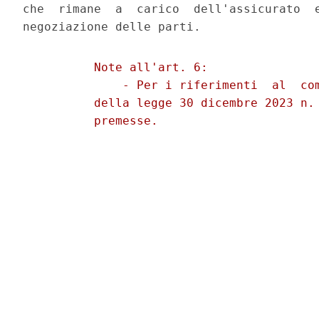
che  rimane  a  carico  dell'assicurato  e
          Note all'art. 6: 

              - Per i riferimenti  al  com
          della legge 30 dicembre 2023 n. 