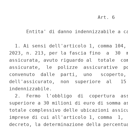
                               Art. 6 

      Entita' di danno indennizzabile a ca
  1. Ai sensi dell'articolo 1, comma 104, 
2023, n. 213, per la fascia fino  a  30  m
assicurata, avuto riguardo al  totale  com
assicurate,  le  polizze  assicurative  po
convenuto  dalle  parti,  uno   scoperto, 
dell'assicurato,  non  superiore  al   15 
indennizzabile. 

  2.  Fermo  l'obbligo  di  copertura  ass
superiore a 30 milioni di euro di somma as
totale complessivo delle ubicazioni assicu
imprese di cui all'articolo 1, comma  1,  
decreto, la determinazione della percentua