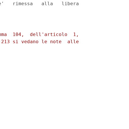
'   rimessa   alla   libera

ma  104,  dell'articolo  1,

213 si vedano le note  alle
