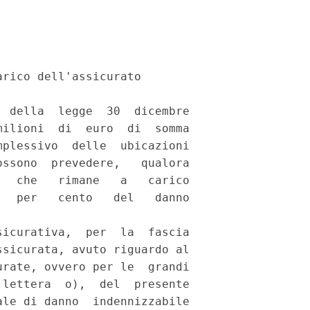
rico dell'assicurato 

 della  legge  30  dicembre

ilioni  di  euro  di  somma

plessivo  delle  ubicazioni

ssono  prevedere,   qualora

  che   rimane   a   carico

  per   cento   del   danno

icurativa,  per  la  fascia

sicurata, avuto riguardo al

rate, ovvero per le  grandi

lettera  o),  del  presente

le di danno  indennizzabile
