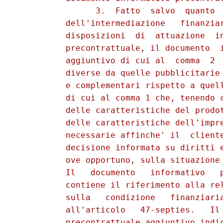
                3.  Fatto  salvo  quanto  
          dell'intermediazione   finanziar
          disposizioni  di  attuazione  in
          precontrattuale, il documento  i
          aggiuntivo di cui al  comma  2  
          diverse da quelle pubblicitarie 
          e complementari rispetto a quell
          di cui al comma 1 che, tenendo c
          delle caratteristiche del prodot
          delle caratteristiche dell'impre
          necessarie affinche' il  cliente
          decisione informata su diritti e
          ove opportuno, sulla situazione 
          Il   documento   informativo   p
          contiene il riferimento alla rel
          sulla   condizione   finanziaria
          all'articolo   47-septies.   Il 
          precontrattuale aggiuntivo indic