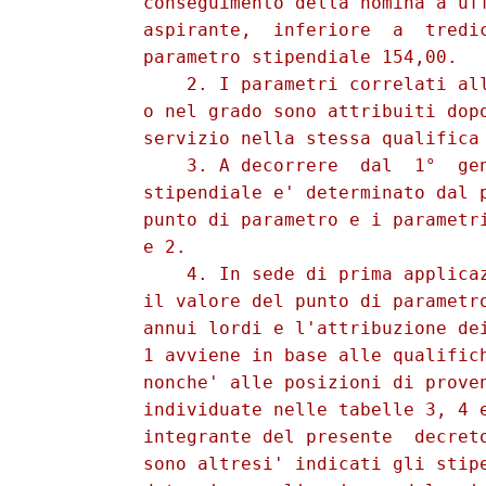
          conseguimento della nomina a uff
          aspirante,  inferiore  a  tredic
          parametro stipendiale 154,00. 

              2. I parametri correlati all
          o nel grado sono attribuiti dopo
          servizio nella stessa qualifica 
              3. A decorrere  dal  1°  gen
          stipendiale e' determinato dal p
          punto di parametro e i parametri
          e 2. 

              4. In sede di prima applicaz
          il valore del punto di parametro
          annui lordi e l'attribuzione dei
          1 avviene in base alle qualifich
          nonche' alle posizioni di proven
          individuate nelle tabelle 3, 4 e
          integrante del presente  decreto
          sono altresi' indicati gli stipe