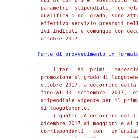
          cui al comma 1 e' sostituita  da
          parametri  stipendiali,  correla
          qualifica o nel grado, sono attr
          effettivo servizio prestati nell
          ivi indicati e comunque con deco
          ottobre 2017. 

Parte di provvedimento in format
              1-ter.  Ai  primi   marescia
          promozione al grado di luogotene
          ottobre 2017, a decorrere dalla 
          fino al 30  settembre  2017,  e'
          stipendiale vigente per il primo
          di luogotenente. 

              1-quater. A decorrere dal 1°
          dicembre 2017 ai maggiori e ai t
          corrispondenti   con   un'anzian