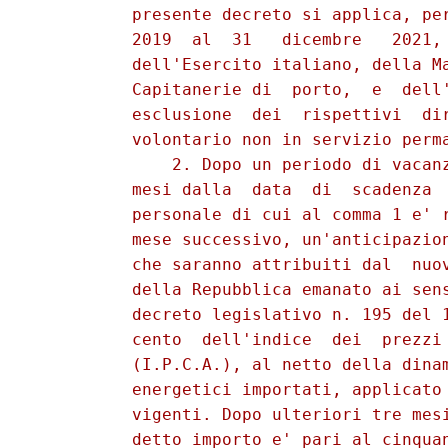
          presente decreto si applica, per
          2019  al  31   dicembre   2021, 
          dell'Esercito italiano, della Ma
          Capitanerie di  porto,  e  dell'
          esclusione  dei  rispettivi  dir
          volontario non in servizio perma
              2. Dopo un periodo di vacanz
          mesi dalla  data  di  scadenza  
          personale di cui al comma 1 e' r
          mese successivo, un'anticipazion
          che saranno attribuiti dal  nuov
          della Repubblica emanato ai sens
          decreto legislativo n. 195 del 1
          cento  dell'indice  dei  prezzi 
          (I.P.C.A.), al netto della dinam
          energetici importati, applicato 
          vigenti. Dopo ulteriori tre mesi
          detto importo e' pari al cinquan