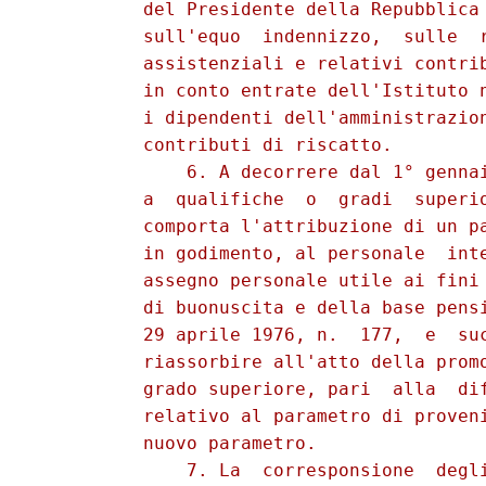
          del Presidente della Repubblica 
          sull'equo  indennizzo,  sulle  r
          assistenziali e relativi contrib
          in conto entrate dell'Istituto n
          i dipendenti dell'amministrazion
          contributi di riscatto. 

              6. A decorrere dal 1° gennai
          a  qualifiche  o  gradi  superio
          comporta l'attribuzione di un pa
          in godimento, al personale  inte
          assegno personale utile ai fini 
          di buonuscita e della base pensi
          29 aprile 1976, n.  177,  e  suc
          riassorbire all'atto della promo
          grado superiore, pari  alla  dif
          relativo al parametro di proveni
          nuovo parametro. 

              7. La  corresponsione  degli