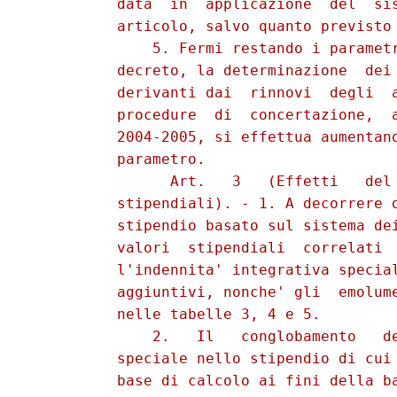
          data  in  applicazione  del  sis
          articolo, salvo quanto previsto 
              5. Fermi restando i parametr
          decreto, la determinazione  dei 
          derivanti dai  rinnovi  degli  a
          procedure  di  concertazione,  a
          2004-2005, si effettua aumentand
          parametro. 

                Art.   3   (Effetti   del 
          stipendiali). - 1. A decorrere d
          stipendio basato sul sistema dei
          valori  stipendiali  correlati  
          l'indennita' integrativa special
          aggiuntivi, nonche' gli  emolume
          nelle tabelle 3, 4 e 5. 

              2.   Il   conglobamento   de
          speciale nello stipendio di cui 
          base di calcolo ai fini della ba