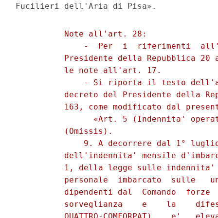
          Note all'art. 28: 

              -  Per  i  riferimenti  all'
          Presidente della Repubblica 20 a
          le note all'art. 17. 

              - Si riporta il testo dell'a
          decreto del Presidente della Rep
          163, come modificato dal present
                «Art. 5 (Indennita' operat
          (Omissis). 

              9. A decorrere dal 1° luglio
          dell'indennita' mensile d'imbarc
          1, della legge sulle indennita' 
          personale  imbarcato  sulle   un
          dipendenti dal  Comando  forze  
          sorveglianza    e    la    difes
          QUATTRO-COMFORPAT),   e'   eleva