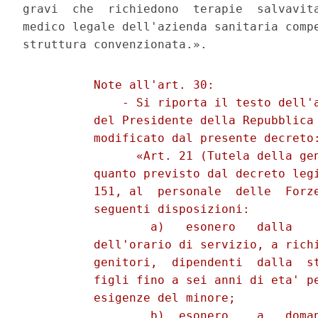
gravi  che  richiedono  terapie  salvavita
medico legale dell'azienda sanitaria compe
          Note all'art. 30: 

              - Si riporta il testo dell'a
          del Presidente della Repubblica 
          modificato dal presente decreto:
                «Art. 21 (Tutela della gen
          quanto previsto dal decreto legi
          151, al  personale  delle  Forze
          seguenti disposizioni: 

                  a)   esonero   dalla    
          dell'orario di servizio, a richi
          genitori,  dipendenti  dalla  st
          figli fino a sei anni di eta' pe
          esigenze del minore; 

                  b)  esonero,   a   doman