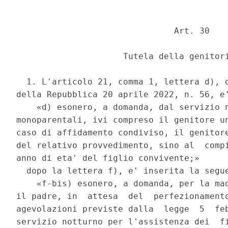
                               Art. 30 

                     Tutela della genitori
  1. L'articolo 21, comma 1, lettera d), d
della Repubblica 20 aprile 2022, n. 56, e'
    «d) esonero, a domanda, dal servizio n
monoparentali, ivi compreso il genitore un
caso di affidamento condiviso, il genitore
del relativo provvedimento, sino al  compi
anno di eta' del figlio convivente;» 

  dopo la lettera f), e' inserita la segue
    «f-bis) esonero, a domanda, per la mad
il padre, in  attesa  del  perfezionamento
agevolazioni previste dalla  legge  5  feb
servizio notturno per l'assistenza dei  fi