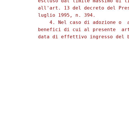
          escluso dal limite massimo di li
          all'art. 13 del decreto del Pres
          luglio 1995, n. 394. 

              4. Nel caso di adozione o  a
          benefici di cui al presente  art