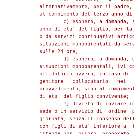
          alternativamente, per il padre, 
          al compimento del terzo anno di 
                  c) esonero, a domanda, s
          anno di eta' del figlio, per la 
          o da servizi continuativi artico
          situazioni monoparentali da serv
          sulle 24 ore; 

                  d) esonero, a domanda, d
          situazioni monoparentali, ivi co
          affidatario ovvero, in caso di  
          genitore   collocatario   nei   
          provvedimento, sino al compiment
          di eta' del figlio convivente; 

                  e) divieto di inviare in
          sede o in servizio di  ordine  p
          giornata, senza il consenso dell
          con figli di eta' inferiore a  t
          istanza per  essere  esonerato  