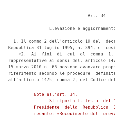
                               Art. 34 

                Elevazione e aggiornamento
  1. Il comma 2 dell'articolo 19 del  decr
Repubblica 31 luglio 1995, n. 394, e' cosi
    «2.  Ai  fini  di  cui  al  comma  1, 
rappresentative ai sensi dell'articolo 147
15 marzo 2010 n. 66 possono avanzare propo
riferimento secondo le procedure  definite
          Note all'art. 34: 

              - Si riporta il testo  dell'
          Presidente  della  Repubblica  3
          recante: «Recepimento del  provv