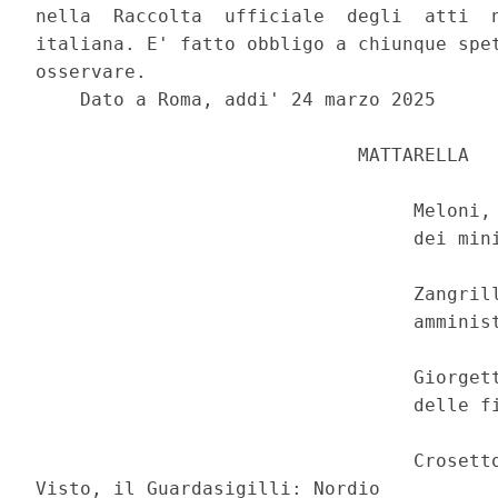
nella  Raccolta  ufficiale  degli  atti  n
italiana. E' fatto obbligo a chiunque spet
osservare. 

    Dato a Roma, addi' 24 marzo 2025 

                             MATTARELLA 

                                  Meloni, 
                                  dei mini
                                  Zangrill
                                  amminist
                                  Giorgett
                                  delle fi
                                  Crosetto
Visto, il Guardasigilli: Nordio 
