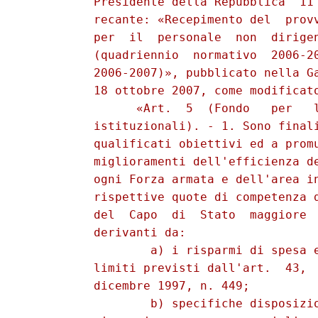
          Presidente della Repubblica  11 
          recante: «Recepimento del  provv
          per  il  personale  non  dirigen
          (quadriennio  normativo  2006-20
          2006-2007)», pubblicato nella Ga
          18 ottobre 2007, come modificato
                «Art.  5  (Fondo   per   l
          istituzionali). - 1. Sono finali
          qualificati obiettivi ed a promu
          miglioramenti dell'efficienza de
          ogni Forza armata e dell'area in
          rispettive quote di competenza d
          del  Capo  di  Stato  maggiore  
          derivanti da: 

                  a) i risparmi di spesa e
          limiti previsti dall'art.  43,  
          dicembre 1997, n. 449; 

                  b) specifiche disposizio