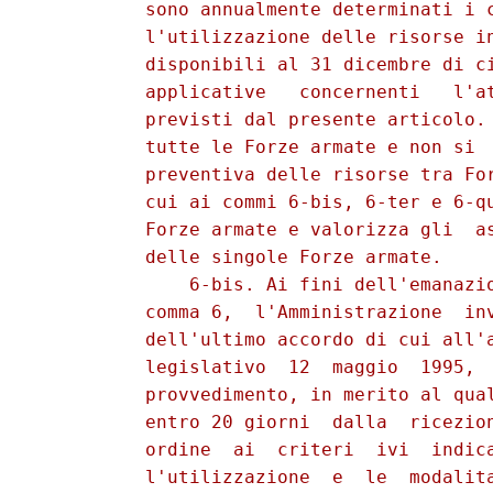
          sono annualmente determinati i c
          l'utilizzazione delle risorse in
          disponibili al 31 dicembre di ci
          applicative   concernenti   l'at
          previsti dal presente articolo. 
          tutte le Forze armate e non si  
          preventiva delle risorse tra For
          cui ai commi 6-bis, 6-ter e 6-qu
          Forze armate e valorizza gli  as
          delle singole Forze armate. 

              6-bis. Ai fini dell'emanazio
          comma 6,  l'Amministrazione  inv
          dell'ultimo accordo di cui all'a
          legislativo  12  maggio  1995,  
          provvedimento, in merito al qual
          entro 20 giorni  dalla  ricezion
          ordine  ai  criteri  ivi  indica
          l'utilizzazione  e  le  modalita