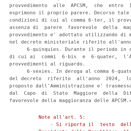
provvedimento  alle  APCSM,  che  entro  1
esprimono il proprio parere. Decorso tale 
condizioni di cui al comma 6-ter, il provv
assenza di  parere  favorevole  della  mag
provvedimento e' adottato utilizzando di m
nel decreto ministeriale riferito all'anno
      6-quinquies. Durante il periodo in c
di cui ai  commi  6-bis  e  6-quater,  l'A
provvedimenti al riguardo. 

      6-sexies. In deroga al comma 6-quate
del decreto  riferito  all'anno  2024,  lo
proposto dall'Amministrazione e' trasmesso
dal  Capo  di  Stato  Maggiore  della  Dif
          Note all'art. 5: 

              - Si riporta il  testo  dell