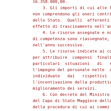
          16.358.000,00. 

              3. Gli importi di cui alle l
          non comprendono gli oneri contri
          dello Stato.  Quelli  afferenti 
          effetto di trascinamento nell'an
              4. Le risorse assegnate e no
          di competenza sono riassegnate, 
          nell'anno successivo. 

              5. Le risorse indicate ai co
          per attribuire  compensi  finali
          particolari  situazioni   di   s
          l'impegno del personale nelle  a
          individuate   dai   rispettivi  
          l'incentivazione della produttiv
          miglioramento dei servizi. 

              6. Con decreto del Ministro 
          del Capo di Stato Maggiore della
          della procedura di cui ai commi 