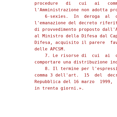
          procedure   di   cui   ai   comm
          l'Amministrazione non adotta pro
              6-sexies.  In  deroga  al  c
          l'emanazione del decreto riferit
          di provvedimento proposto dall'A
          al Ministro della Difesa dal Cap
          Difesa, acquisito il parere  fav
          delle APCSM. 

              7. Le risorse di  cui  ai  c
          comportare una distribuzione ind
              8. Il termine per l'espressi
          comma 3 dell'art.  15  del  decr
          Repubblica del 16 marzo  1999,  