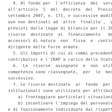
  4. Al fondo per  l'efficienza  dei  serv
all'articolo  5  del  decreto  del  Presid
settembre 2007, n. 171, e successive modif
ove non destinati ad  altre  finalita',  g
previsti dalla legge di bilancio per il 20
risorse  destinate  al  finanziamento   de
accessori di natura  non  fissa  e  contin
dirigente delle Forze armate. 

  5. Gli importi di cui ai commi precedent
contributivi e l'IRAP a carico dello Stato
  6.  Le  risorse  assegnate  e  non  util
competenza sono riassegnate,  per  le  med
successivo. 

  7. Le risorse destinate  al  fondo  per 
istituzionali sono utilizzate per attribui
    a) fronteggiare particolari situazioni
    b) incentivare l'impiego del personale
e di funzionamento individuate dai rispett