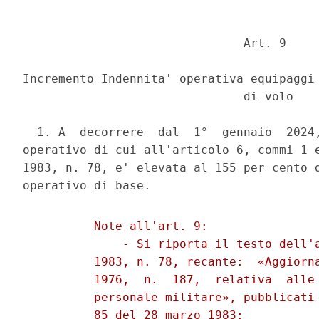
                               Art. 9 

Incremento Indennita' operativa equipaggi 
                               di volo 

  1. A  decorrere  dal  1°  gennaio  2024,
operativo di cui all'articolo 6, commi 1 e
1983, n. 78, e' elevata al 155 per cento d
          Note all'art. 9: 

              - Si riporta il testo dell'a
          1983, n. 78, recante:  «Aggiorna
          1976,  n.  187,  relativa  alle 
          personale militare», pubblicati 
          85 del 28 marzo 1983: 
