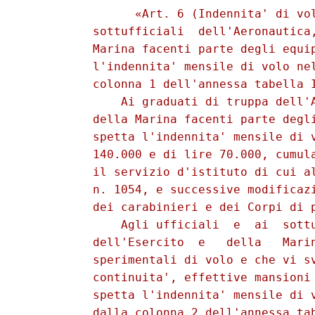
                «Art. 6 (Indennita' di vol
          sottufficiali  dell'Aeronautica,
          Marina facenti parte degli equip
          l'indennita' mensile di volo nel
          colonna 1 dell'annessa tabella I
              Ai graduati di truppa dell'A
          della Marina facenti parte degli
          spetta l'indennita' mensile di v
          140.000 e di lire 70.000, cumula
          il servizio d'istituto di cui al
          n. 1054, e successive modificazi
          dei carabinieri e dei Corpi di p
              Agli ufficiali  e  ai  sottu
          dell'Esercito  e   della   Marin
          sperimentali di volo e che vi sv
          continuita', effettive mansioni 
          spetta l'indennita' mensile di v
          dalla colonna 2 dell'annessa tab