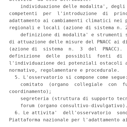
    individuazione delle modalita', degli 
competenti  per  l'introduzione  di  princ
adattamento ai cambiamenti climatici nei p
regionali e locali (azione di sistema n. 2
    definizione di modalita' e strumenti s
di attuazione delle misure del PNACC ai di
(azione di  sistema  n.  3  del  PNACC).  
definizione  delle  possibili  fonti  di  
l'individuazione dei potenziali ostacoli a
normativo, regolamentare e procedurale. 

  5. L'osservatorio si compone come segue:
    comitato  (organo  collegiale  con  fu
coordinamento); 

    segreteria (struttura di supporto tecn
    forum (organo consultivo-divulgativo).
  6. Le attivita'  dell'osservatorio  sono