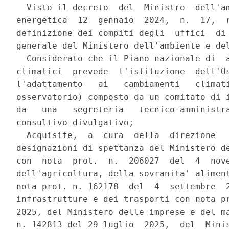
  Visto il decreto  del  Ministro  dell'am
energetica  12  gennaio  2024,  n.  17,  r
definizione dei compiti degli  uffici  di 
generale del Ministero dell'ambiente e del
  Considerato che il Piano nazionale di  a
climatici  prevede  l'istituzione  dell'Os
l'adattamento   ai   cambiamenti   climati
osservatorio) composto da un comitato di i
da   una   segreteria   tecnico-amministra
consultivo-divulgativo; 

  Acquisite,  a  cura  della  direzione   
designazioni di spettanza del Ministero de
con  nota  prot.  n.  206027  del  4  nove
dell'agricoltura, della sovranita' aliment
nota prot. n. 162178  del  4  settembre  2
infrastrutture e dei trasporti con nota pr
2025, del Ministero delle imprese e del ma
n. 142813 del 29 luglio  2025,  del  Minis