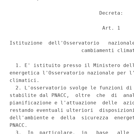
                              Decreta: 

                               Art. 1 

Istituzione  dell'Osservatorio   nazionale
                        cambiamenti climat
  1. E' istituito presso il Ministero dell
energetica l'Osservatorio nazionale per l'
climatici. 

  2. L'osservatorio svolge le funzioni di 
stabilite dal PNACC,  oltre  che  di  anal
pianificazione e l'attuazione  delle  azio
restando eventuali ulteriori  disposizioni
dell'ambiente e  della  sicurezza  energet
PNACC. 

  3.  In  particolare,  in   base   alle  