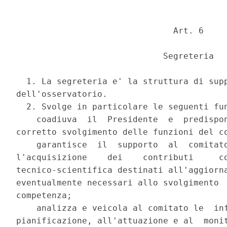
                               Art. 6 

                             Segreteria 

  1. La segreteria e' la struttura di supp
dell'osservatorio. 

  2. Svolge in particolare le seguenti fun
    coadiuva  il  Presidente  e  predispon
corretto svolgimento delle funzioni del co
    garantisce  il  supporto  al  comitato
l'acquisizione    dei    contributi     co
tecnico-scientifica destinati all'aggiorna
eventualmente necessari allo svolgimento  
competenza; 

    analizza e veicola al comitato le  inf
pianificazione, all'attuazione e al  monit