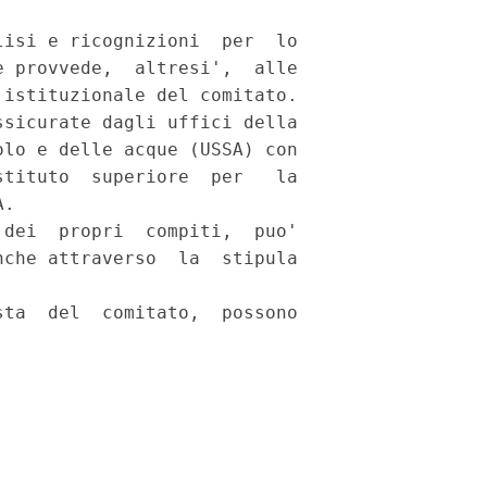
isi e ricognizioni  per  lo

 provvede,  altresi',  alle

istituzionale del comitato. 

sicurate dagli uffici della

lo e delle acque (USSA) con

tituto  superiore  per   la

. 

dei  propri  compiti,  puo'

che attraverso  la  stipula

ta  del  comitato,  possono
