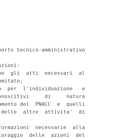
orto tecnico-amministrativo

zioni: 

e  gli  atti  necessari  al

mitato; 

  per  l'individuazione   e

noscitivi     di     natura

mento del  PNACC  e  quelli

delle  altre  attivita'  di

ormazioni  necessarie  alla

oraggio  delle  azioni  del
