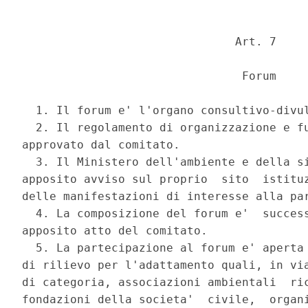
                               Art. 7 

                                Forum 

  1. Il forum e' l'organo consultivo-divul
  2. Il regolamento di organizzazione e fu
approvato dal comitato. 

  3. Il Ministero dell'ambiente e della si
apposito avviso sul proprio  sito  istituz
delle manifestazioni di interesse alla par
  4. La composizione del forum e'  success
apposito atto del comitato. 

  5. La partecipazione al forum e' aperta 
di rilievo per l'adattamento quali, in via
di categoria, associazioni ambientali  ric
fondazioni della societa'  civile,  organi