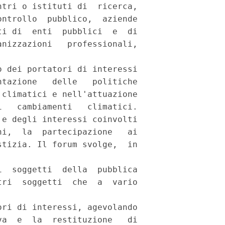
tri o istituti di  ricerca,

ntrollo  pubblico,  aziende

i di  enti  pubblici  e  di

nizzazioni   professionali,

 dei portatori di interessi

tazione   delle   politiche

climatici e nell'attuazione

   cambiamenti   climatici.

e degli interessi coinvolti

i,  la  partecipazione   ai

tizia. Il forum svolge,  in

  soggetti  della  pubblica

ri  soggetti  che  a  vario

ri di interessi, agevolando

a  e  la  restituzione   di
