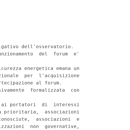
gativo dell'osservatorio. 

nzionamento  del  forum  e'

curezza energetica emana un

ionale  per  l'acquisizione

tecipazione al forum. 

ivamente  formalizzata  con

ai portatori  di  interessi

 prioritaria,  associazioni

onosciute,  associazioni  e

zzazioni  non  governative,
