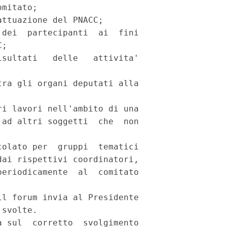
mitato; 

ttuazione del PNACC; 

dei  partecipanti  ai  fini

; 

sultati   delle   attivita'

ra gli organi deputati alla



i lavori nell'ambito di una

ad altri soggetti  che  non

olato per  gruppi  tematici

ai rispettivi coordinatori,

eriodicamente  al  comitato

l forum invia al Presidente

svolte. 

 sul  corretto  svolgimento
