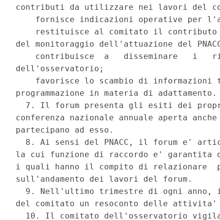
contributi da utilizzare nei lavori del co
    fornisce indicazioni operative per l'a
    restituisce al comitato il contributo 
del monitoraggio dell'attuazione del PNACC
    contribuisce  a   disseminare   i   ri
dell'osservatorio; 

    favorisce lo scambio di informazioni t
programmazione in materia di adattamento. 
  7. Il forum presenta gli esiti dei propr
conferenza nazionale annuale aperta anche 
partecipano ad esso. 

  8. Ai sensi del PNACC, il forum e' artic
la cui funzione di raccordo e' garantita d
i quali hanno il compito di relazionare  p
sull'andamento dei lavori del forum. 

  9. Nell'ultimo trimestre di ogni anno, i
del comitato un resoconto delle attivita' 
  10. Il comitato dell'osservatorio vigila