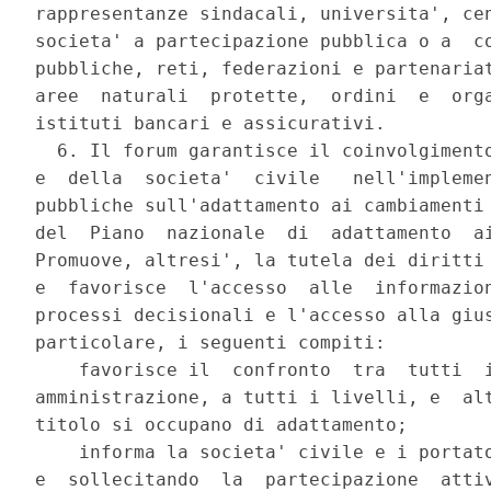
rappresentanze sindacali, universita', cen
societa' a partecipazione pubblica o a  co
pubbliche, reti, federazioni e partenariat
aree  naturali  protette,  ordini  e  orga
istituti bancari e assicurativi. 

  6. Il forum garantisce il coinvolgimento
e  della  societa'  civile   nell'implemen
pubbliche sull'adattamento ai cambiamenti 
del  Piano  nazionale  di  adattamento  ai
Promuove, altresi', la tutela dei diritti 
e  favorisce  l'accesso  alle  informazion
processi decisionali e l'accesso alla gius
particolare, i seguenti compiti: 

    favorisce il  confronto  tra  tutti  i
amministrazione, a tutti i livelli, e  alt
titolo si occupano di adattamento; 

    informa la societa' civile e i portato
e  sollecitando  la  partecipazione  attiv