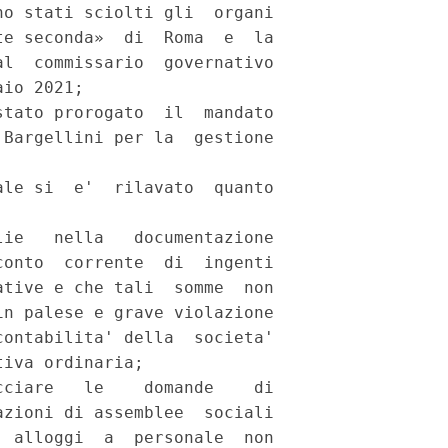
o stati sciolti gli  organi

e seconda»  di  Roma  e  la

l  commissario  governativo

io 2021; 

tato prorogato  il  mandato

Bargellini per la  gestione

le si  e'  rilavato  quanto

ie   nella   documentazione

onto  corrente  di  ingenti

tive e che tali  somme  non

n palese e grave violazione

ontabilita' della  societa'

iva ordinaria; 

ciare   le    domande    di

zioni di assemblee  sociali

 alloggi  a  personale  non
