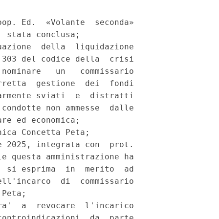
op. Ed.  «Volante  seconda»

 stata conclusa; 

azione  della  liquidazione

303 del codice della  crisi

nominare   un   commissario

retta  gestione  dei  fondi

rmente sviati  e  distratti

condotte non ammesse  dalle

re ed economica; 

ica Concetta Peta; 

 2025, integrata con  prot.

e questa amministrazione ha

 si esprima  in  merito  ad

ll'incarco  di  commissario

Peta; 

a'  a  revocare  l'incarico

ontroindicazioni  da  parte
