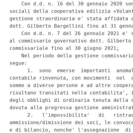
    Con d.d. n. 16 del 30 gennaio 2020 son
sociali della cooperativa edilizia «Volant
gestione straordinaria e' stata affidata a
dott. Gilberto Bargellini fino al 31 genna
    Con d.d. n. 7 del 26 gennaio 2021 e' s
al commissario governativo dott. Gilberto 
commissariale fino al 30 giugno 2021; 

    Nel periodo della gestione commissaria
segue: 

      1.  sono  emerse  importanti  anomal
contabile rinvenuta, con movimenti  nel  c
somme a diverse persone e ad altre coopera
risultano transitati nella contabilita', i
degli obblighi di ordinaria tenuta della c
dovuta alla pregressa gestione amministrat
      2.   l'impossibilita'   di   rintrac
ammissione/dimissione dei soci, le convoca
e di bilancio, nonche' l'assegnazione  di 