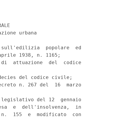
ALE 

zione urbana 

sull'edilizia  popolare  ed

prile 1938, n. 1165; 

di  attuazione  del  codice

ecies del codice civile; 

creto n. 267 del  16  marzo

legislativo del 12  gennaio

sa  e  dell'insolvenza,  in

n.  155  e  modificato  con
