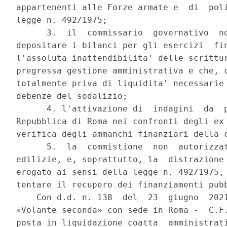
appartenenti alle Forze armate e  di  poli
legge n. 492/1975; 

      3.  il  commissario  governativo  no
depositare i bilanci per gli esercizi  fin
l'assoluta inattendibilita' delle scrittur
pregressa gestione amministrativa e che, c
totalmente priva di liquidita' necessarie 
debenze del sodalizio; 

      4. l'attivazione di  indagini  da  p
Repubblica di Roma nei confronti degli ex 
verifica degli ammanchi finanziari della c
      5.  la  commistione  non  autorizzat
edilizie, e, soprattutto, la  distrazione 
erogato ai sensi della legge n. 492/1975, 
tentare il recupero dei finanziamenti pubb
    Con d.d. n. 138  del  23  giugno  2021
«Volante seconda» con sede in Roma -  C.F.
posta in liquidazione coatta  amministrati