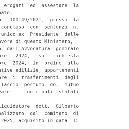
 erogati  ed  assestare  la

ato; 

.  100149/2021,  presso  la

concluso  con  sentenza  n.

unico ex  Presidente  delle

vore di questo Ministero; 

  dall'Avvocatura  generale

re   2024,   su   richiesta

re  2024,  in  ordine  alla

tive edilizie, appartenenti

re  i  trasferimenti  degli

lascio  postumo  del  mutuo

are  i  contributi  statali

iquidatore  dott.  Gilberto

alizzato  dal  comitato  di

2025, acquisito in data  15
