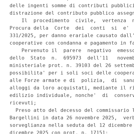
delle ingenti somme di contributi pubblici
distrazione del contributo pubblico assegn
    Il  procedimento  civile,  vertenza  n
Procura della  Corte  dei  conti  si  e'  
331/2025, per danno erariale causato dall'
cooperative con condanna e pagamento in fa
    Pervenuto il  parere  negativo  emesso
dello  Stato  n.  695973  dell'11   novemb
ministeriale prot. n. 39103 del 26 settemb
possibilita' per i soli soci delle coopera
alle Forze armate e di  polizia,  di  sana
alloggi da loro acquistati, mediante il ri
edilizio individuale, nonche'  di  conserv
ricevuti; 

  Preso atto del decesso del commissario l
Bargellini in data 26 novembre 2025,  verb
sorveglianza nella seduta del 12 dicembre 
dicembre 2025 con prot. n. 17151; 
