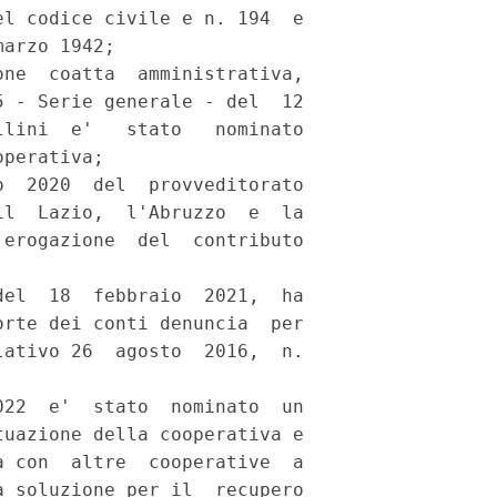
l codice civile e n. 194  e

arzo 1942; 

ne  coatta  amministrativa,

 - Serie generale - del  12

lini  e'   stato   nominato

perativa; 

  2020  del  provveditorato

l  Lazio,  l'Abruzzo  e  la

erogazione  del  contributo

el  18  febbraio  2021,  ha

rte dei conti denuncia  per

ativo 26  agosto  2016,  n.

22  e'  stato  nominato  un

uazione della cooperativa e

 con  altre  cooperative  a

 soluzione per il  recupero
