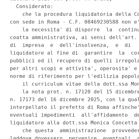
  Considerato: 

    che la procedura liquidatoria della Co
con sede in Roma - C.F. 08469230588 non e'
    la necessita' di disporre  la  continu
coatta amministrativa, ai sensi dell'art. 
di  impresa  e  dell'insolvenza,  e  di   
liquidatore al fine di  garantire  la  cor
pubblici ed il recupero di quelli irregola
per altri scopi e attivita', operosita' e 
norme di riferimento per l'edilizia popola
    il curriculum vitae della dott.ssa Mon
    la nota prot. n. 17120 del 15 dicembre
n. 17173 del 16 dicembre 2025, con la qual
interpellato il prefetto di Roma affinche'
eventuali impedimenti  all'affidamento  de
liquidatore alla dott.ssa Monica Concetta 
    che questa  amministrazione  provveder
laddove dovessero  pervenire  eventuali  c