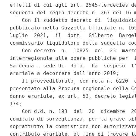
effetti di cui agli art. 2545-terdecies de
seguenti del regio decreto n. 267 del 16 m
    Con il suddetto decreto di  liquidazio
pubblicato nella Gazzetta Ufficiale n. 165
luglio  2021,  il  dott.  Gilberto  Bargel
commissario liquidatore della suddetta coo
    Con decreto  n.  10825  del  23  marzo
interregionale alle opere pubbliche per  i
Sardegna - sede di  Roma,  ha  sospeso  l'
erariale a decorrere dall'anno 2019; 

    Il provveditorato, con nota n. 6220  d
presentato alla Procura regionale della Co
danno erariale, ex art. 53, decreto legisl
174; 

    Con d.d. n. 193  del  20  dicembre  20
comitato di sorveglianza, per la grave sit
soprattutto la commistione non autorizzata
contributo erariale, al fine di trovare la