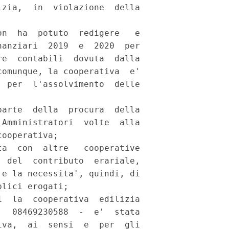
zia,  in  violazione  della

n  ha  potuto  redigere   e

anziari  2019  e  2020  per

e  contabili  dovuta  dalla

omunque, la cooperativa  e'

 per  l'assolvimento  delle

arte  della  procura  della

Amministratori  volte  alla

ooperativa; 

a  con  altre   cooperative

 del  contributo  erariale,

e la necessita', quindi, di

lici erogati; 

  la  cooperativa  edilizia

  08469230588  -  e'  stata

va,  ai  sensi  e  per  gli
