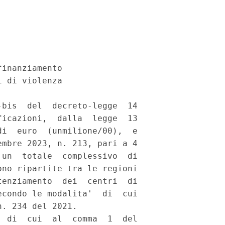
inanziamento 

 di violenza 

bis  del  decreto-legge  14

icazioni,  dalla  legge  13

i  euro  (unmilione/00),  e

mbre 2023, n. 213, pari a 4

un  totale  complessivo  di

no ripartite tra le regioni

enziamento  dei  centri  di

condo le modalita'  di  cui

. 234 del 2021. 

 di  cui  al  comma  1  del
