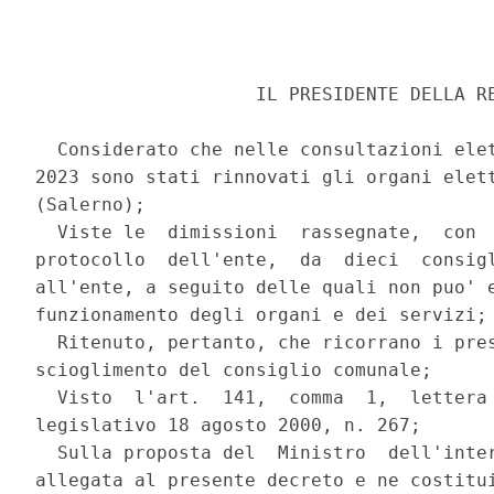
                    IL PRESIDENTE DELLA RE
  Considerato che nelle consultazioni elet
2023 sono stati rinnovati gli organi elett
(Salerno); 

  Viste le  dimissioni  rassegnate,  con  
protocollo  dell'ente,  da  dieci  consigl
all'ente, a seguito delle quali non puo' e
funzionamento degli organi e dei servizi; 
  Ritenuto, pertanto, che ricorrano i pres
scioglimento del consiglio comunale; 

  Visto  l'art.  141,  comma  1,  lettera 
legislativo 18 agosto 2000, n. 267; 

  Sulla proposta del  Ministro  dell'inter
allegata al presente decreto e ne costitui