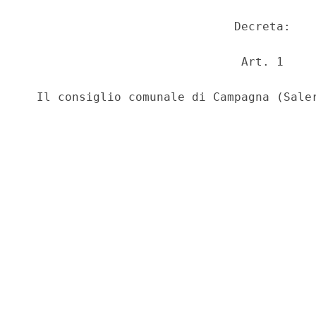
                              Decreta: 

                               Art. 1 
