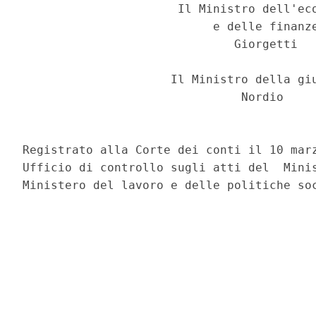
                      Il Ministro dell'eco
                           e delle finanze
                              Giorgetti 

                     Il Ministro della giu
                               Nordio 

Registrato alla Corte dei conti il 10 marz
Ufficio di controllo sugli atti del  Minis