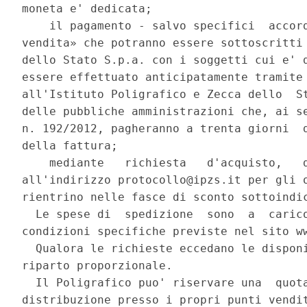
moneta e' dedicata; 

    il pagamento - salvo specifici  accord
vendita» che potranno essere sottoscritti 
dello Stato S.p.a. con i soggetti cui e' d
essere effettuato anticipatamente tramite 
all'Istituto Poligrafico e Zecca dello  St
delle pubbliche amministrazioni che, ai se
n. 192/2012, pagheranno a trenta giorni  d
della fattura; 

    mediante   richiesta   d'acquisto,   d
all'indirizzo protocollo@ipzs.it per gli o
rientrino nelle fasce di sconto sottoindic
  Le spese di  spedizione  sono  a  carico
condizioni specifiche previste nel sito ww
  Qualora le richieste eccedano le disponi
riparto proporzionale. 

  Il Poligrafico puo' riservare una  quota
distribuzione presso i propri punti vendit