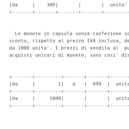
|da     |    300|       |       |  unita' 
+-------+-------+-------+-------+---------
  Le monete in capsula senza confezione so
sconto, rispetto al prezzo IVA inclusa, de
da 1000 unita'. I prezzi di vendita al  pu
acquisti unitari di monete, sono cosi' dis
+-------+---------+-------+-------+-------
|da     |        1|   a   |  999  |  unita
+-------+---------+-------+-------+-------
|da     |     1000|       |       |  unita
+-------+---------+-------+-------+-------