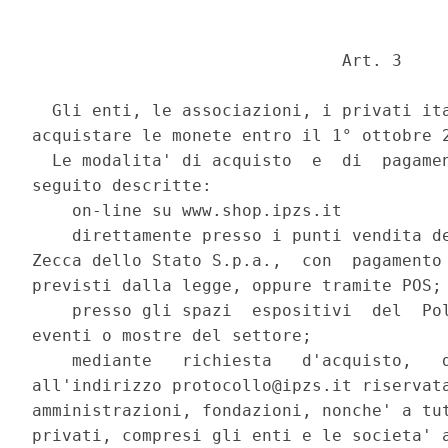
                               Art. 3 

  Gli enti, le associazioni, i privati ita
acquistare le monete entro il 1° ottobre 2
  Le modalita' di acquisto  e  di  pagamen
seguito descritte: 

    on-line su www.shop.ipzs.it 

    direttamente presso i punti vendita de
Zecca dello Stato S.p.a.,  con  pagamento 
previsti dalla legge, oppure tramite POS; 
    presso gli spazi  espositivi  del  Pol
eventi o mostre del settore; 

    mediante   richiesta   d'acquisto,   d
all'indirizzo protocollo@ipzs.it riservata
amministrazioni, fondazioni, nonche' a tut
privati, compresi gli enti e le societa' a