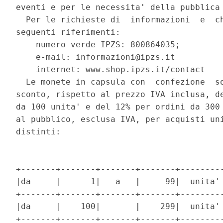
eventi e per le necessita' della pubblica 
  Per le richieste di  informazioni  e  ch
seguenti riferimenti: 

    numero verde IPZS: 800864035; 

    e-mail: informazioni@ipzs.it 

    internet: www.shop.ipzs.it/contact 

  Le monete in capsula con  confezione  so
sconto, rispetto al prezzo IVA inclusa, de
da 100 unita' e del 12% per ordini da 300 
al pubblico, esclusa IVA, per acquisti uni
distinti: 

+-------+-------+-------+-------+---------
|da     |      1|   a   |     99|  unita' 
+-------+-------+-------+-------+---------
|da     |    100|       |    299|  unita' 
+-------+-------+-------+-------+---------