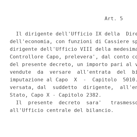
                               Art. 5 

  Il dirigente dell'Ufficio IX della  Dire
dell'economia, con funzioni di Cassiere sp
dirigente dell'Ufficio VIII della medesima
Controllore Capo, prelevera', dal conto co
del presente decreto, un importo pari al v
vendute  da  versare  all'entrata  del  bi
imputazione al Capo  X  -  Capitolo  5010.
versata, dal  suddetto  dirigente,  all'en
Stato, Capo X - Capitolo 2382. 

  Il  presente  decreto  sara'   trasmesso